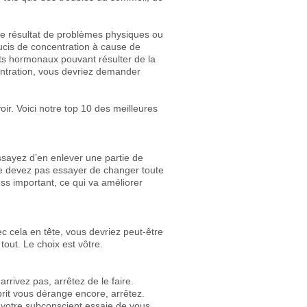
le résultat de problèmes physiques ou
ucis de concentration à cause de
ts hormonaux pouvant résulter de la
entration, vous devriez demander
ir. Voici notre top 10 des meilleures
ssayez d’en enlever une partie de
ne devez pas essayer de changer toute
ss important, ce qui va améliorer
 cela en tête, vous devriez peut-être
tout. Le choix est vôtre.
rrivez pas, arrêtez de le faire.
prit vous dérange encore, arrêtez.
e votre subconscient essaie de vous