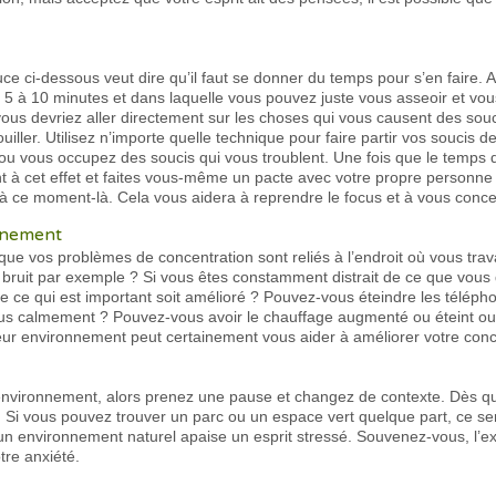
tuce ci-dessous veut dire qu’il faut se donner du temps pour s’en faire
 5 à 10 minutes et dans laquelle vous pouvez juste vous asseoir et vous
vous devriez aller directement sur les choses qui vous causent des sou
uiller. Utilisez n’importe quelle technique pour faire partir vos soucis 
l ou vous occupez des soucis qui vous troublent. Une fois que le temps
nt à cet effet et faites vous-même un pacte avec votre propre personne s
à ce moment-là. Cela vous aidera à reprendre le focus et à vous conce
nnement
que vos problèmes de concentration sont reliés à l’endroit où vous trava
 bruit par exemple ? Si vous êtes constamment distrait de ce que vous d
 ce qui est important soit amélioré ? Pouvez-vous éteindre les télépho
us calmement ? Pouvez-vous avoir le chauffage augmenté ou éteint ou
eur environnement peut certainement vous aider à améliorer votre conc
nvironnement, alors prenez une pause et changez de contexte. Dès qu
Si vous pouvez trouver un parc ou un espace vert quelque part, ce ser
 environnement naturel apaise un esprit stressé. Souvenez-vous, l’e
tre anxiété.