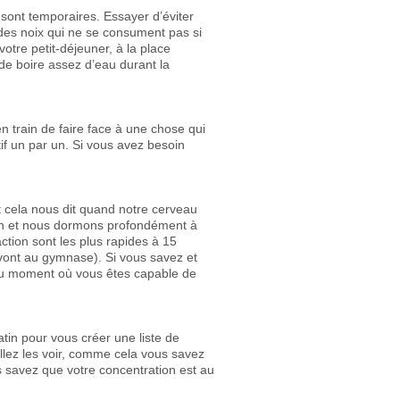
 sont temporaires. Essayer d’éviter
des noix qui ne se consument pas si
otre petit-déjeuner, à la place
 de boire assez d’eau durant la
 train de faire face à une chose qui
tif un par un. Si vous avez besoin
et cela nous dit quand notre cerveau
tin et nous dormons profondément à
ction sont les plus rapides à 15
vont au gymnase). Si vous savez et
au moment où vous êtes capable de
in pour vous créer une liste de
allez les voir, comme cela vous savez
s savez que votre concentration est au