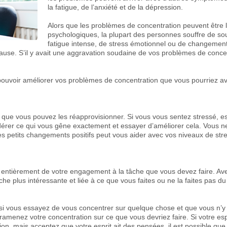
la fatigue, de l’anxiété et de la dépression.
Alors que les problèmes de concentration peuvent être 
psychologiques, la plupart des personnes souffre de so
fatigue intense, de stress émotionnel ou de changemen
ause. S’il y avait une aggravation soudaine de vos problèmes de conc
pouvoir améliorer vos problèmes de concentration que vous pourriez avo
e que vous pouvez les réapprovisionner. Si vous vous sentez stressé, e
dérer ce qui vous gêne exactement et essayer d’améliorer cela. Vous 
es petits changements positifs peut vous aider avec vos niveaux de stre
ntièrement de votre engagement à la tâche que vous devez faire. Avec
e plus intéressante et liée à ce que vous faites ou ne la faites pas du 
 si vous essayez de vous concentrer sur quelque chose et que vous n’y a
 ramenez votre concentration sur ce que vous devriez faire. Si votre es
ion, mais acceptez que votre esprit ait des pensées, il est possible qu