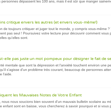
nes personnes dépassent les 100 ans, mais il est sûr que manger saineme
s critique envers les autres (et envers vous-même!)
n de toujours critiquer et juger tout le monde, y compris vous-même ?
ment pas seul ! Poursuivez votre lecture pour découvrir comment vou
lles qu'elles sont.
st-elle pas juste un mot pompeux pour désigner le fait de se
té mentale que sont la dépression et l'anxiété touchent environ une 
 qu'il s'agisse d'un problème très courant, beaucoup de personnes att
 l'aide.
liquent les Mauvaises Notes de Votre Enfant
, nous nous soucions bien souvent d'un mauvais bulletin scolaire au mê
tre enfant sont en baisse, vous chercherez à savoir pourquoi et si vous