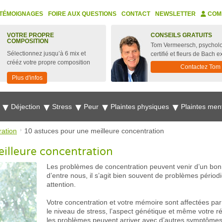
TÉMOIGNAGES
FOIRE AUX QUESTIONS
CONTACT
NEWSLETTER
COM
VOTRE PROPRE
CONSEILS GRATUITS
COMPOSITION
Tom Vermeersch, psychol
Sélectionnez jusqu’à 6 mix et
certifié et fleurs de Bach e
crééz votre propre composition
Contactez Tom
Plus d'infos
e
Déjection
Stress
Peur
Plaintes physiques
Plaintes men
ation
10 astuces pour une meilleure concentration
illeure concentration
Les problèmes de concentration peuvent venir d’un bon
d’entre nous, il s’agit bien souvent de problèmes pério
attention.
Votre concentration et votre mémoire sont affectées par
le niveau de stress, l’aspect génétique et même votre r
les problèmes peuvent arriver avec d’autres symptômes