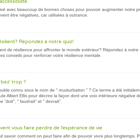
ccessibilité.
rivé avec beaucoup de bonnes choses pour pouvoir augmenter notre prod
vent être négatives, car utilisées à outrance.
ésilient? Répondez à notre quiz!
nt de résilience pour affronter le monde extérieur? Répondez à notre 
des conseils pour renforcer votre résilience mentale.
bez' trop ?
rouble connu sous le nom de " musturbation " ? Ce terme a été initial
te Albert Ellis pour décrire la façon dont une voix intérieure négative 
"doit", " faudrait" et " devrait".
vent vous faire perdre de l’espérance de vie
it savoir comment on peut faire afin de pouvoir vivre plus longtemps