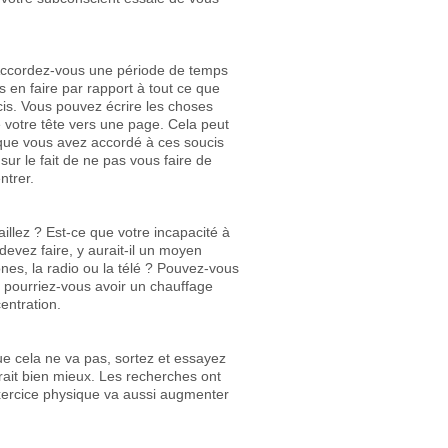
. Accordez-vous une période de temps
 en faire par rapport à tout ce que
cis. Vous pouvez écrire les choses
de votre tête vers une page. Cela peut
 que vous avez accordé à ces soucis
ur le fait de ne pas vous faire de
ntrer.
illez ? Est-ce que votre incapacité à
evez faire, y aurait-il un moyen
nes, la radio ou la télé ? Pouvez-vous
 pourriez-vous avoir un chauffage
entration.
e cela ne va pas, sortez et essayez
ait bien mieux. Les recherches ont
xercice physique va aussi augmenter