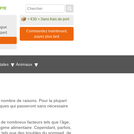
PTE
+ €30 = Sans frais de port
ogue
Commandez maintenant,
xpert.
payez plus tard
tales
Animaux
 nombre de raisons. Pour la plupart
diques qui passeront sans nécessaire
 de nombreux facteurs tels que l’âge,
égime alimentaire. Cependant, parfois,
 tels que des troubles du sommeil, de