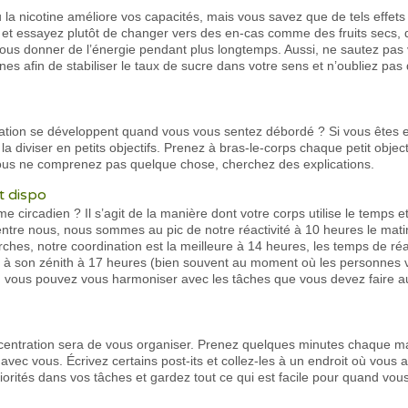
 la nicotine améliore vos capacités, mais vous savez que de tels effets
 et essayez plutôt de changer vers des en-cas comme des fruits secs, 
vous donner de l’énergie pendant plus longtemps. Aussi, ne sautez pas v
es afin de stabiliser le taux de sucre dans votre sens et n’oubliez pas
tion se développent quand vous vous sentez débordé ? Si vous êtes en
a diviser en petits objectifs. Prenez à bras-le-corps chaque petit objec
vous ne comprenez pas quelque chose, cherchez des explications.
et dispo
 circadien ? Il s’agit de la manière dont votre corps utilise le temps 
entre nous, nous sommes au pic de notre réactivité à 10 heures le ma
ches, notre coordination est la meilleure à 14 heures, les temps de réa
ve à son zénith à 17 heures (bien souvent au moment où les personnes 
s, vous pouvez vous harmoniser avec les tâches que vous devez faire 
ncentration sera de vous organiser. Prenez quelques minutes chaque mat
 avec vous. Écrivez certains post-its et collez-les à un endroit où vous 
iorités dans vos tâches et gardez tout ce qui est facile pour quand vou