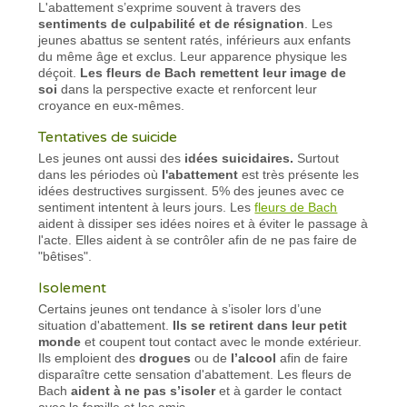
L'abattement s’exprime souvent à travers des
sentiments de culpabilité et de résignation
. Les
jeunes abattus se sentent ratés, inférieurs aux enfants
du même âge et exclus. Leur apparence physique les
déçoit.
Les fleurs de Bach remettent leur image de
soi
dans la perspective exacte et renforcent leur
croyance en eux-mêmes.
Tentatives de suicide
Les jeunes ont aussi des
idées suicidaires.
Surtout
dans les périodes où
l'abattement
est très présente les
idées destructives surgissent. 5% des jeunes avec ce
sentiment intentent à leurs jours. Les
fleurs de Bach
aident à dissiper ses idées noires et à éviter le passage à
l'acte. Elles aident à se contrôler afin de ne pas faire de
"bêtises".
Isolement
Certains jeunes ont tendance à s’isoler lors d’une
situation d'abattement.
Ils se retirent dans leur petit
monde
et coupent tout contact avec le monde extérieur.
Ils emploient des
drogues
ou de
l’alcool
afin de faire
disparaître cette sensation d'abattement. Les fleurs de
Bach
aident à ne pas s’isoler
et à garder le contact
avec la famille et les amis.