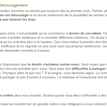
Découragement
Tomber enceinte ne réussit pas toujours dès le premier mois. Parfois, p
on est découragé
et on doute réellement de la possibilité de tomber 
e pas baisser les bras.
lques mois, il est probable qu’on commence à
douter de soi-même
. C
sorte d’articles médicaux et à consulter différents médecins. On doute 
es
qu’on croit être plus à la hauteur. Ceci nous mène à prendre des déc
e inefficace et on regrette ne pas avoir suivi ses propres sentiments. L
t de demander conseils à d’autres.
 a l’impression que
le destin s'acharne contre nous
. Vous voyez que 
la n’est pas possible pour vous. Vous avez des
difficultés à partager 
. Pourquoi elles et pas moi ? À la longue, vous devenez aigrie. La co
à partager la joie d’autres à nouveau. La tristesse et l’amertume font 
de colère
peut vous envahir. Surtout quand vous êtes confrontée à des
 et peut se transformer en grande colère vous obligeant à vous contenir 