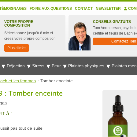
TÉMOIGNAGES
FOIRE AUX QUESTIONS
CONTACT
NEWSLETTER
COM
VOTRE PROPRE
CONSEILS GRATUITS
COMPOSITION
Tom Vermeersch, psychol
Sélectionnez jusqu’à 6 mix et
certifié et fleurs de Bach e
crééz votre propre composition
Contactez Tom
Plus d'infos
e
Déjection
Stress
Peur
Plaintes physiques
Plaintes men
Bach et les femmes
Tomber enceinte
69 : Tomber enceinte
ges
t à :
ussit pas tout de suite