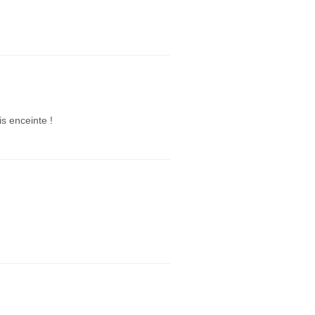
is enceinte !
.