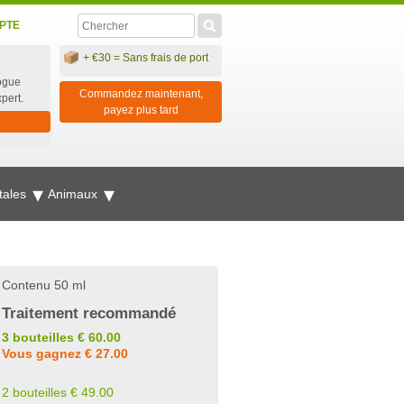
PTE
+ €30 = Sans frais de port
ogue
Commandez maintenant,
xpert.
payez plus tard
tales
Animaux
Contenu 50 ml
Traitement recommandé
3 bouteilles € 60.00
Vous gagnez € 27.00
2 bouteilles € 49.00