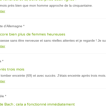
is mois près bien que mon homme approche de la cinquantaine.
tier
itte d’Allemagne *
encore bien plus de femmes heureuses
rossesse sans être nerveuse et sans réelles attentes et je regarde ! Je su
tier
a *
près trois mois
ur tomber enceinte (69) et avec succès. J'étais enceinte après trois mois
tier
èle *
de Bach ; cela a fonctionné immédiatement