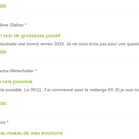
tier
lène Glabas *
un test de grossesse positif
s souhaite une bonne année 2015. Je ne vous écris pas pour une questio
tier
scha Winterhalter *
u cela possible
ela possible. Le 05/11. J’ai commencé avec le mélange 69. Et je suis 
tier
nne *
e au niveau de mes émotions