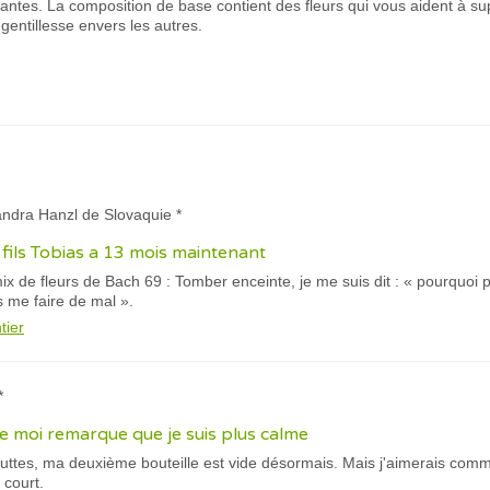
ntes. La composition de base contient des fleurs qui vous aident à supp
gentillesse envers les autres.
andra Hanzl de Slovaquie *
 fils Tobias a 13 mois maintenant
mix de fleurs de Bach 69 : Tomber enceinte, je me suis dit : « pourquoi 
 me faire de mal ».
tier
*
e moi remarque que je suis plus calme
outtes, ma deuxième bouteille est vide désormais. Mais j'aimerais com
 court.