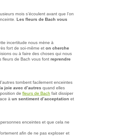
lusieurs mois s’écoulent avant que l’on
enceinte.
Les fleurs de Bach vous
ette incertitude nous mène à
très fort de soi-même et
on cherche
isions ou à faire des choses qui nous
es fleurs de Bach vous font
reprendre
d’autres tombent facilement enceintes
la joie avec d’autres
quand elles
mposition de
fleurs de Bach
fait dissiper
place à
un sentiment d’acceptation
et
 personnes enceintes et que cela ne
fortement afin de ne pas exploser et