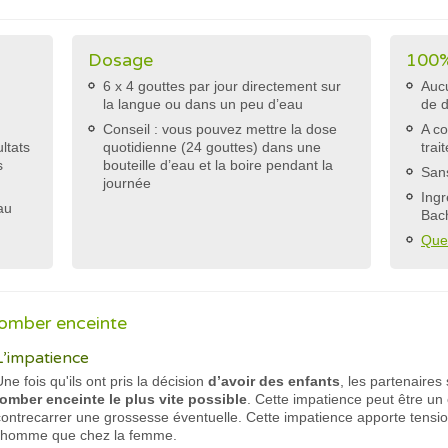
s
Dosage
100%
6 x 4 gouttes par jour directement sur
Aucu
la langue ou dans un peu d’eau
de 
Conseil : vous pouvez mettre la dose
A co
ltats
quotidienne (24 gouttes) dans une
trai
s
bouteille d’eau et la boire pendant la
Sans
journée
Ingr
au
Bac
Que
tomber enceinte
L’impatience
ne fois qu'ils ont pris la décision
d’avoir des enfants
, les partenaires
tomber enceinte le plus vite possible
. Cette impatience peut être un
contrecarrer une grossesse éventuelle. Cette impatience apporte tension 
l’homme que chez la femme.