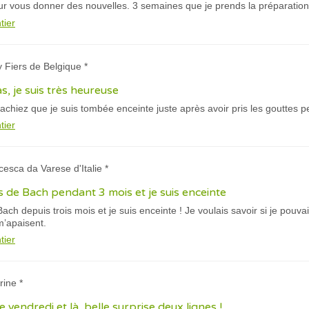
ur vous donner des nouvelles. 3 semaines que je prends la préparation
tier
y Fiers de Belgique *
, je suis très heureuse
achiez que je suis tombée enceinte juste après avoir pris les gouttes p
tier
cesca da Varese d'Italie *
eurs de Bach pendant 3 mois et je suis enceinte
 Bach depuis trois mois et je suis enceinte ! Je voulais savoir si je pouvai
m’apaisent.
tier
rine *
 ce vendredi et là, belle surprise deux lignes !