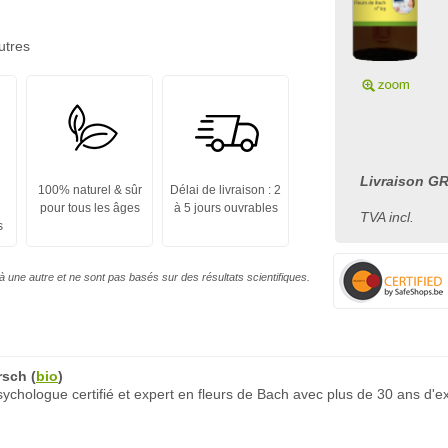
utres
Livraison GR
100% naturel & sûr
Délai de livraison : 2
pour tous les âges
à 5 jours ouvrables
TVA incl.
s
à une autre et ne sont pas basés sur des résultats scientifiques.
rsch
(
bio
)
chologue certifié et expert en fleurs de Bach avec plus de 30 ans d'e