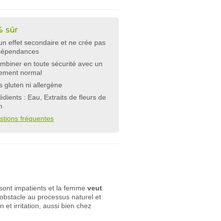
 sûr
n effet secondaire et ne crée pas
dépendances
mbiner en toute sécurité avec un
tement normal
 gluten ni allergène
édients : Eau, Extraits de fleurs de
h
stions fréquentes
 sont impatients et la femme
veut
 obstacle au processus naturel et
et irritation, aussi bien chez