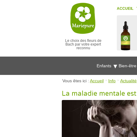
ACCUEIL
Le choix des fleurs de
Bach par votre expert
reconnu
Enfants
Bien-êtr
Vous êtes ici :
Accueil
Info
Actualité
La maladie mentale est-