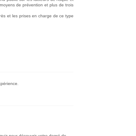
moyens de prévention et plus de trois
grès et les prises en charge de ce type
xpérience.
quiz pour découvrir votre degré de