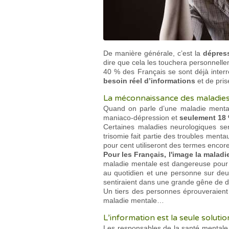
De manière générale, c’est la
dépres
dire que cela les touchera personnellem
40 % des Français se sont déjà interr
besoin réel d’informations
et de pri
La méconnaissance des maladies 
Quand on parle d’une maladie mentale
maniaco-dépression et
seulement 18 
Certaines maladies neurologiques s
trisomie fait partie des troubles men
pour cent utiliseront des termes encore
Pour les Français, l'image la maladi
maladie mentale est dangereuse pour 
au quotidien et une personne sur deu
sentiraient dans une grande gêne de de
Un tiers des personnes éprouveraient
maladie mentale…
L’information est la seule solutio
Les responsables de la santé mentale c