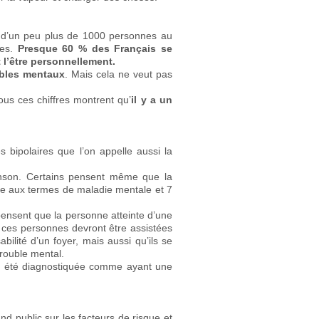
d’un peu plus de 1000 personnes au
ces.
Presque 60 % des Français se
l’être personnellement.
ubles mentaux
. Mais cela ne veut pas
ous ces chiffres montrent qu’
il y a un
bipolaires que l’on appelle aussi la
inson. Certains pensent même que la
ie aux termes de maladie mentale et 7
ensent que la personne atteinte d’une
ces personnes devront être assistées
ité d’un foyer, mais aussi qu’ils se
trouble mental.
it été diagnostiquée comme ayant une
nd public sur les facteurs de risque et