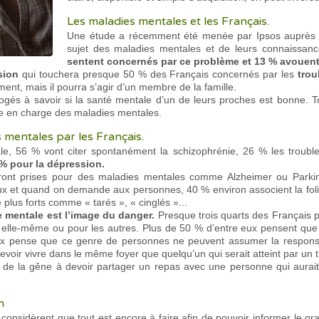
Les maladies mentales et les Français.
Une étude a récemment été menée par Ipsos auprès 
sujet des maladies mentales et de leurs connaissan
sentent concernés par ce problème et 13 % avouent 
sion
qui touchera presque 50 % des Français concernés par les
tro
ent, mais il pourra s’agir d’un membre de la famille.
ogés à savoir si la santé mentale d’un de leurs proches est bonne. T
se en charge des maladies mentales.
mentales par les Français.
, 56 % vont citer spontanément la schizophrénie, 26 % les troubles 
% pour la dépression.
eront prises pour des maladies mentales comme Alzheimer ou Park
taux et quand on demande aux personnes, 40 % environ associent la fol
 plus forts comme « tarés », « cinglés »...
e mentale est l’image du danger.
Presque trois quarts des Français p
elle-même ou pour les autres. Plus de 50 % d’entre eux pensent que 
x pense que ce genre de personnes ne peuvent assumer la responsabil
voir vivre dans le même foyer que quelqu’un qui serait atteint par un 
 de la gêne à devoir partager un repas avec une personne qui aura
n
onsidèrent que tout est encore à faire afin de pouvoir informer le gra