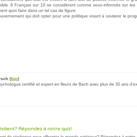
onible. 8 Français sur 10 se considèrent comme sous-informés sur les 
nt quoi faire dans un tel cas de figure.
gouvernement qui doit opter pour une politique visant à soutenir le pro
rsch
(
bio
)
chologue certifié et expert en fleurs de Bach avec plus de 30 ans d'e
ésilient? Répondez à notre quiz!
nt de résilience pour affronter le monde extérieur? Répondez à notre 