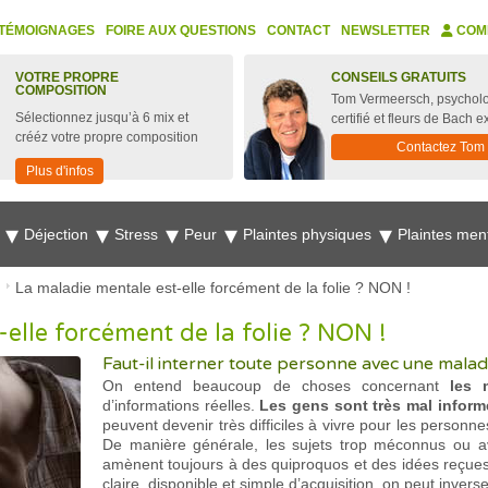
TÉMOIGNAGES
FOIRE AUX QUESTIONS
CONTACT
NEWSLETTER
COM
VOTRE PROPRE
CONSEILS GRATUITS
COMPOSITION
Tom Vermeersch, psychol
Sélectionnez jusqu’à 6 mix et
certifié et fleurs de Bach e
crééz votre propre composition
Contactez Tom
Plus d'infos
e
Déjection
Stress
Peur
Plaintes physiques
Plaintes men
La maladie mentale est-elle forcément de la folie ? NON !
elle forcément de la folie ? NON !
Faut-il interner toute personne avec une malad
On entend beaucoup de choses concernant
les 
d’informations réelles.
Les gens sont très mal infor
peuvent devenir très difficiles à vivre pour les personn
De manière générale, les sujets trop méconnus ou ave
amènent toujours à des quiproquos et des idées reçues,
claire, disponible et simple d’acquisition, on peut inver