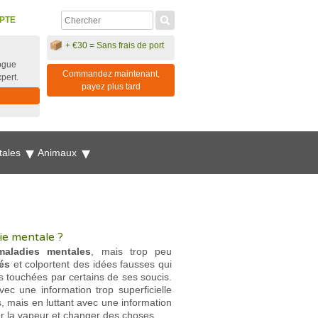
PTE
+ €30 = Sans frais de port
ogue
Commandez maintenant,
xpert.
payez plus tard
tales
Animaux
ie mentale ?
maladies mentales
, mais trop peu
més
et colportent des idées fausses qui
es touchées par certains de ses soucis.
c une information trop superficielle
 mais en luttant avec une information
ser la vapeur et changer des choses.