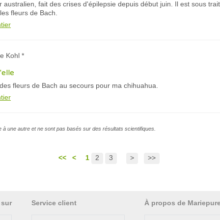
australien, fait des crises d'épilepsie depuis début juin. Il est sous tra
les fleurs de Bach.
tier
te Kohl *
'elle
e des fleurs de Bach au secours pour ma chihuahua.
tier
e à une autre et ne sont pas basés sur des résultats scientifiques.
<<
<
1
2
3
>
>>
 sur
Service client
À propos de Mariepur