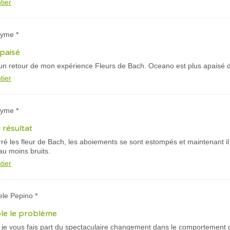
tier
nyme *
paisé
n retour de mon expérience Fleurs de Bach. Oceano est plus apaisé de
tier
nyme *
u résultat
ré les fleur de Bach, les aboiements se sont estompés et maintenant il 
s au moins bruits.
tier
ele Pepino *
ble le problème
ue je vous fais part du spectaculaire changement dans le comportement 