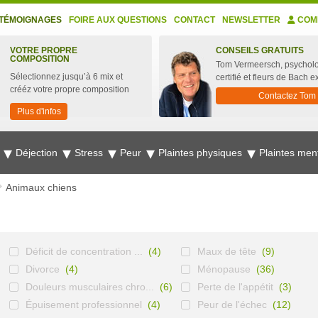
TÉMOIGNAGES
FOIRE AUX QUESTIONS
CONTACT
NEWSLETTER
COM
VOTRE PROPRE
CONSEILS GRATUITS
COMPOSITION
Tom Vermeersch, psychol
Sélectionnez jusqu’à 6 mix et
certifié et fleurs de Bach e
crééz votre propre composition
Contactez Tom
Plus d'infos
e
Déjection
Stress
Peur
Plaintes physiques
Plaintes men
Animaux chiens
Déficit de concentration ...
(4)
Maux de tête
(9)
Divorce
(4)
Ménopause
(36)
Douleurs musculaires chro...
(6)
Perte de l'appétit
(3)
Épuisement professionnel
(4)
Peur de l'échec
(12)