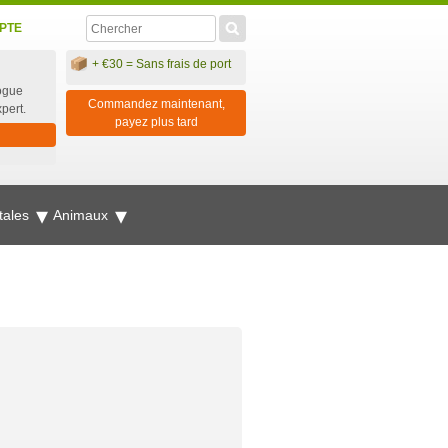
PTE
+ €30 = Sans frais de port
ogue
Commandez maintenant,
xpert.
payez plus tard
tales
Animaux