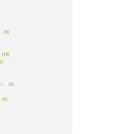
.
(9)
(18)
1)
t...
(5)
(5)