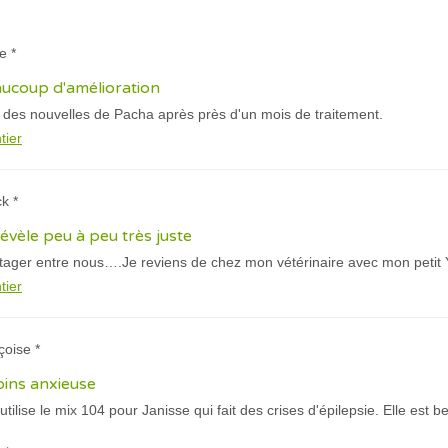
e *
eaucoup d'amélioration
 des nouvelles de Pacha après près d'un mois de traitement.
tier
k *
évèle peu à peu très juste
tager entre nous….Je reviens de chez mon vétérinaire avec mon petit 
tier
çoise *
oins anxieuse
'utilise le mix 104 pour Janisse qui fait des crises d'épilepsie. Elle es