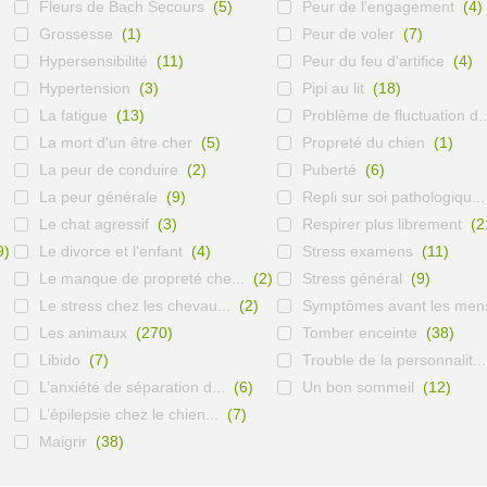
Fleurs de Bach Secours
(5)
Peur de l’engagement
(4)
Grossesse
(1)
Peur de voler
(7)
Hypersensibilité
(11)
Peur du feu d'artifice
(4)
Hypertension
(3)
Pipi au lit
(18)
La fatigue
(13)
Problème de fluctuation d..
La mort d'un être cher
(5)
Propreté du chien
(1)
La peur de conduire
(2)
Puberté
(6)
La peur générale
(9)
Repli sur soi pathologiqu...
Le chat agressif
(3)
Respirer plus librement
(2
9)
Le divorce et l'enfant
(4)
Stress examens
(11)
Le manque de propreté che...
(2)
Stress général
(9)
Le stress chez les chevau...
(2)
Symptômes avant les mens
Les animaux
(270)
Tomber enceinte
(38)
Libido
(7)
Trouble de la personnalit...
L’anxiété de séparation d...
(6)
Un bon sommeil
(12)
L’épilepsie chez le chien...
(7)
Maigrir
(38)