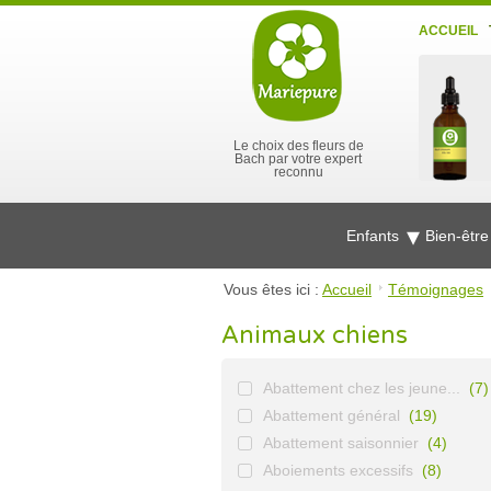
ACCUEIL
Le choix des fleurs de
Bach par votre expert
reconnu
Enfants
Bien-êtr
Vous êtes ici :
Accueil
Témoignages
Animaux chiens
Abattement chez les jeune...
(7)
Abattement général
(19)
Abattement saisonnier
(4)
Aboiements excessifs
(8)