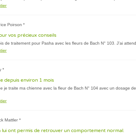
tier
rice Poirson *
ur vos précieux conseils
mois de traitement pour Pasha avec les fleurs de Bach N° 103. J’ai atte
tier
y *
ise depuis environ 1 mois
que je traite ma chienne avec la fleur de Bach N° 104 avec un dosage de 6
tier
ck Mattler *
h lui ont permis de retrouver un comportement normal.