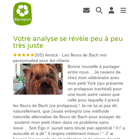
Votre analyse se révèle peu à peu
très juste
(
5
/
5
)
Annick
-
Les fleurs de Bach mix
personnalisé pour les chiens
Bonne nouvelle à partager
entre nous….Je reviens de
chez mon vétérinaire avec
mon petit York (qui présente
un prolapsus trachéal) pour
une toute autre raison que
celle pour laquelle il prend
les fleurs de Bach (ce prolapsus) ! Je ne lui ai pas dit,
naturellement, que j'avais entrepris une méthode
naturelle alternative de fleurs de Bach pour essayer de
soutenir mon petit chien dans ce problème sans
issue….Son Ego n' aurait sans doute pas apprécié ! Il l' a
ausculté et a dit " il respire nettement mieux ! " J' ai
haussé les sourcils de stupéfaction et de plaisir devant