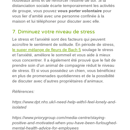
nouveaux amis et de renforcer l'estime de soi. Si la
distanciation sociale écarte temporairement les activités
de groupe, vous pouvez
vous porter volontaire
pour
vous lier d'amitié avec une personne confinée à la
maison et lui téléphoner pour discuter avec elle.
7. Diminuez votre niveau de stress
Le stress et l'anxiété sont des facteurs qui peuvent
accroître le sentiment de solitude. En période de stress,
le super mélange de fleurs de Bach 5
soulage le stress
et l'anxiété, améliore le sommeil et vous aide à mieux
vous concentrer. Il a également été prouvé que le fait de
prendre soin d'un animal de compagnie réduit le niveau
de stress. Et si vous possédez un chien, vous bénéficiez
en plus de promenades quotidiennes et de la possibilité
de discuter avec d'autres propriétaires d'animaux.
Références:
https://www.dpt.nhs.uk/i-need-help-with/i-feel-lonely-and-
isolated
https://www.priorygroup.com/media-centre/staying-
positive-and-motivated-when-you-have-been-furloughed-
mental-health-advice-for-employees