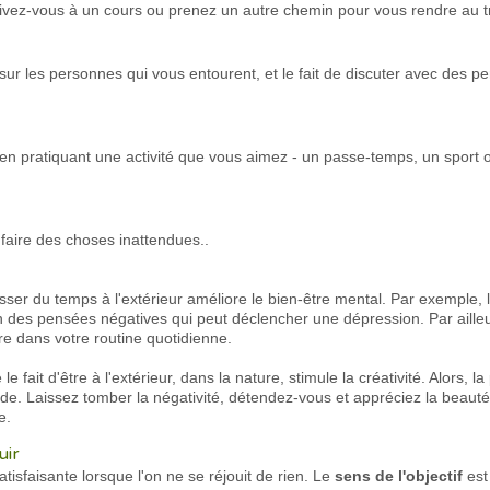
ivez-vous à un cours ou prenez un autre chemin pour vous rendre au tr
r les personnes qui vous entourent, et le fait de discuter avec des per
n pratiquant une activité que vous aimez - un passe-temps, un sport
faire des choses inattendues..
sser du temps à l'extérieur améliore le bien-être mental. Par exemple, 
 des pensées négatives qui peut déclencher une dépression. Par ailleu
ère dans votre routine quotidienne.
ait d'être à l'extérieur, dans la nature, stimule la créativité. Alors, l
nde. Laissez tomber la négativité, détendez-vous et appréciez la beaut
e.
uir
satisfaisante lorsque l'on ne se réjouit de rien. Le
sens de l'objectif
est