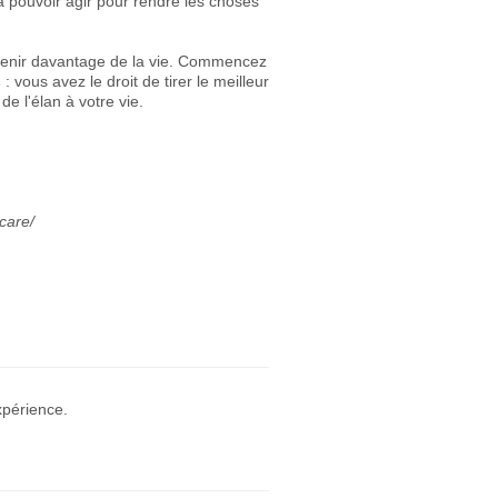
 à pouvoir agir pour rendre les choses
tenir davantage de la vie. Commencez
s
: vous avez le droit de tirer le meilleur
de l'élan à votre vie.
care/
xpérience.