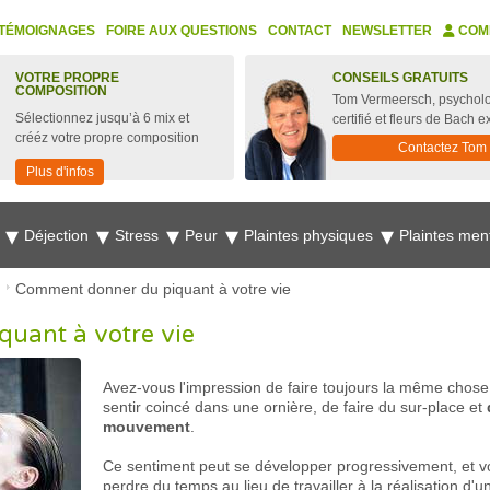
TÉMOIGNAGES
FOIRE AUX QUESTIONS
CONTACT
NEWSLETTER
COM
VOTRE PROPRE
CONSEILS GRATUITS
COMPOSITION
Tom Vermeersch, psychol
Sélectionnez jusqu’à 6 mix et
certifié et fleurs de Bach e
crééz votre propre composition
Contactez Tom
Plus d'infos
e
Déjection
Stress
Peur
Plaintes physiques
Plaintes men
Comment donner du piquant à votre vie
uant à votre vie
Avez-vous l'impression de faire toujours la même chos
sentir coincé dans une ornière, de faire du sur-place et
mouvement
.
Ce sentiment peut se développer progressivement, et vo
perdre du temps au lieu de travailler à la réalisation d'u