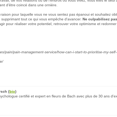
ravail, de vos relations ou de l'endroit où vous vivez, vous êtes le seul
ent d'être coincé dans une ornière.
raison pour laquelle vous ne vous sentez pas épanoui et souhaitez ob
n supprimant tout ce qui vous empêche d'avancer.
Ne culpabilisez pa
gir pour réaliser votre potentiel, retrouver votre optimisme et redonner 
ces/pain/pain-management-service/how-can-i-start-to-prioritise-my-self-
e/
rsch
(
bio
)
chologue certifié et expert en fleurs de Bach avec plus de 30 ans d'e