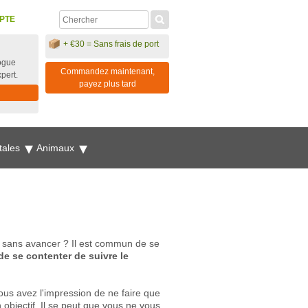
PTE
+ €30 = Sans frais de port
ogue
Commandez maintenant,
xpert.
payez plus tard
tales
Animaux
e sans avancer ? Il est commun de se
de se contenter de suivre le
us avez l'impression de ne faire que
n objectif. Il se peut que vous ne vous