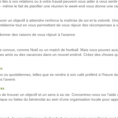
liés à vos relations ou à votre travail peuvent vous aider à vous sentir ut
- même le fait de planifier une réunion le week-end vous donne une ra
voir un objectif à atteindre renforce la maîtrise de soi et la volonté. Un
quotidienne tout en vous permettant de vous réjouir des récompenses à v
onner des raisons de vous réjouir à l'avance:
 connus, comme Noël ou un match de football. Mais vous pouvez aussi 
es amis ou des vacances dans un nouvel endroit. Créez des choses qu
es
u quotidiennes, telles que se rendre à son café préféré à l'heure du d
 l'avenir.
res
 de trouver un objectif et un sens à sa vie. Concentrez-vous sur l'aide
litique ou faites du bénévolat au sein d'une organisation locale pour appo