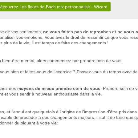
écouvrez Les fleurs de Bach mix personnalisé - Wizard
use de vos sentiments,
ne vous faites pas de reproches et ne vous c
banaliser vos émotions. Vous avez le droit de ressentir ce que vous re
ez plus de la vie, il est temps de faire des changements !
 bien-être mental, alors commencez par prendre soin de vous.
us bien et faites-vous de l'exercice ? Passez-vous du temps avec d
rchez des
moyens de mieux prendre soin de vous
. Prendre soin de v
ant et vous sentir à nouveau enthousiaste dans la vie.
 et l'ennui est quelquefois à l'origine de l'impression d'être pris dan
ensable de procéder à des changements majeurs, il suffit de faire quelq
donner du piquant à votre vie: