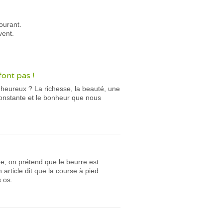
ourant.
vent.
font pas !
 heureux ? La richesse, la beauté, une
onstante et le bonheur que nous
ée, on prétend que le beurre est
 article dit que la course à pied
s os.