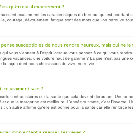
Mais qu’en est-il exactement ?
aissent exactement les caractéristiques du burnout qui est pourtant c
elle, courage, dévouement, fatigue sont des mots que l’on retrouve sou
 pense susceptibles de nous rendre heureux, mais qui ne le 
 qui vous viennent à l'esprit lorsque vous pensez à ce qui vous rendra
ongues vacances, une voiture haut de gamme ? La joie n'est pas une c
la façon dont nous choisissons de vivre notre vie.
st-ce vraiment sain ?
onseils contradictoires sur la santé que cela devient déroutant. Une ann
et que la margarine est meilleure. L'année suivante, c'est l'inverse. Un
ons ; un autre affirme qu'elle est bonne pour la santé car elle renforce le
ider mon enfant à réaliser ses rêves ?