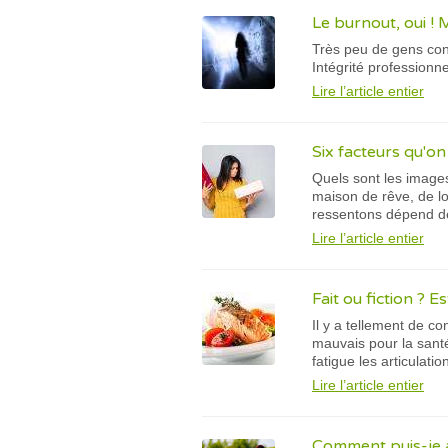
Le burnout, oui ! 
Très peu de gens conn
Intégrité professionn
Lire l’article entier
Six facteurs qu'on
Quels sont les images
maison de rêve, de l
ressentons dépend de 
Lire l’article entier
Fait ou fiction ? E
Il y a tellement de c
mauvais pour la santé 
fatigue les articulati
Lire l’article entier
Comment puis-je a