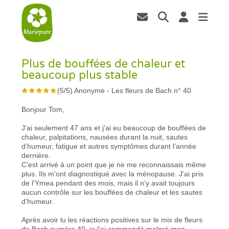
Plus de bouffées de chaleur et
beaucoup plus stable
(
5
/
5
)
Anonyme
-
Les fleurs de Bach n° 40
Bonjour Tom,
J’ai seulement 47 ans et j’ai eu beaucoup de bouffées de
chaleur, palpitations, nausées durant la nuit, sautes
d’humeur, fatigue et autres symptômes durant l’année
dernière.
C’est arrivé à un point que je ne me reconnaissais même
plus. Ils m’ont diagnostiqué avec la ménopause. J’ai pris
de l’Ymea pendant des mois, mais il n’y avait toujours
aucun contrôle sur les bouffées de chaleur et les sautes
d’humeur.
Après avoir lu les réactions positives sur le mix de fleurs
de Bach numéro 40, je l’ai commandé malgré mon