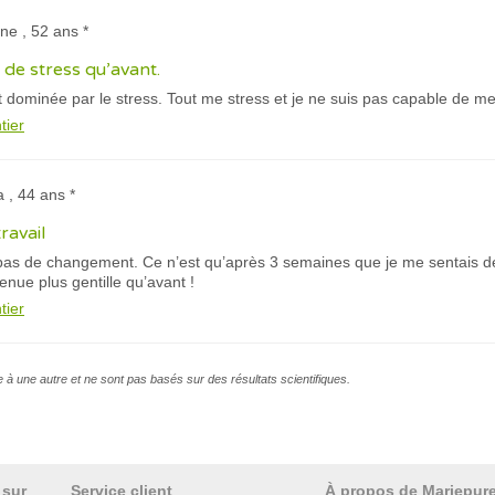
ne , 52 ans *
t de stress qu’avant.
 dominée par le stress. Tout me stress et je ne suis pas capable de me
tier
a , 44 ans *
ravail
t pas de changement. Ce n’est qu’après 3 semaines que je me sentais de
nue plus gentille qu’avant !
tier
e à une autre et ne sont pas basés sur des résultats scientifiques.
 sur
Service client
À propos de Mariepur