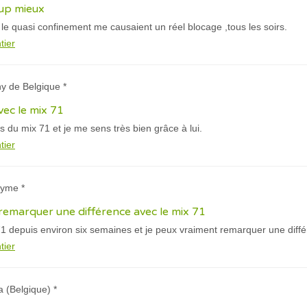
oup mieux
t le quasi confinement me causaient un réel blocage ,tous les soirs.
tier
y de Belgique *
vec le mix 71
les du mix 71 et je me sens très bien grâce à lui.
tier
nyme *
remarquer une différence avec le mix 71
71 depuis environ six semaines et je peux vraiment remarquer une diff
tier
a (Belgique) *