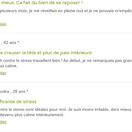
mieux. Ca fait du bien de se reposer !
lusieurs mois, je me réveillais en pleine nuit et je ne pouvais m’empêc
tier
 , 42 ans *
creuser la tête et plus de paix intérieure
ch contre le stress travaillent bien ! Au début, je ne remarquais pas gra
lus calme.
tier
andra , 28 ans *
ficante de stress
ntre le stress sont idéales pour moi. Je suis moins irritable, dors mieu
s devenu plus calme intérieurement.
tier