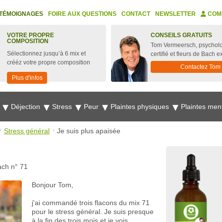
TÉMOIGNAGES
FOIRE AUX QUESTIONS
CONTACT
NEWSLETTER
COM
VOTRE PROPRE
CONSEILS GRATUITS
COMPOSITION
Tom Vermeersch, psychol
Sélectionnez jusqu’à 6 mix et
certifié et fleurs de Bach e
crééz votre propre composition
Contactez Tom
Plus d'infos
e
Déjection
Stress
Peur
Plaintes physiques
Plaintes men
Stress général
Je suis plus apaisée
ach n° 71
Bonjour Tom,
j'ai commandé trois flacons du mix 71
pour le stress général. Je suis presque
à la fin des trois mois et je vois