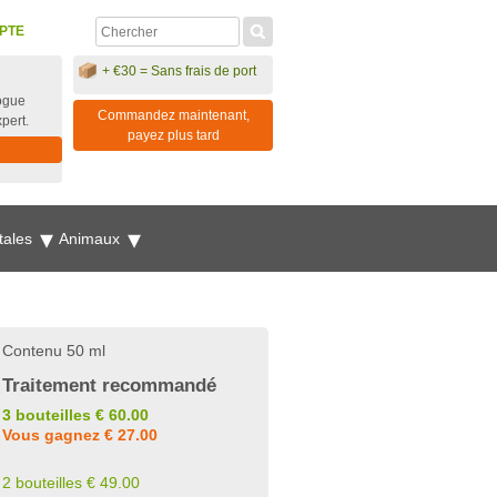
PTE
+ €30 = Sans frais de port
ogue
Commandez maintenant,
xpert.
payez plus tard
tales
Animaux
Contenu 50 ml
Traitement recommandé
3 bouteilles € 60.00
Vous gagnez € 27.00
2 bouteilles € 49.00