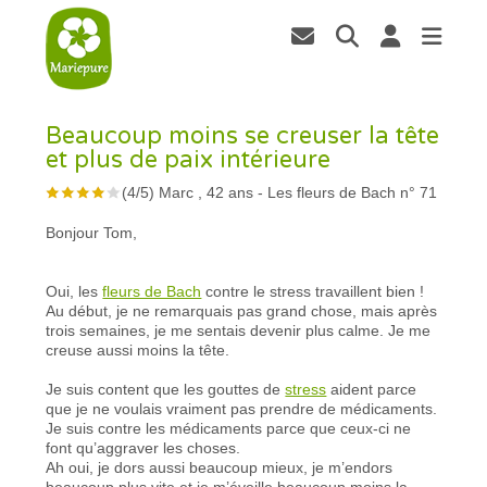
Beaucoup moins se creuser la tête
et plus de paix intérieure
(
4
/
5
)
Marc , 42 ans
-
Les fleurs de Bach n° 71
Bonjour Tom,
Oui, les
fleurs de Bach
contre le stress travaillent bien !
Au début, je ne remarquais pas grand chose, mais après
trois semaines, je me sentais devenir plus calme. Je me
creuse aussi moins la tête.
Je suis content que les gouttes de
stress
aident parce
que je ne voulais vraiment pas prendre de médicaments.
Je suis contre les médicaments parce que ceux-ci ne
font qu’aggraver les choses.
Ah oui, je dors aussi beaucoup mieux, je m’endors
beaucoup plus vite et je m’éveille beaucoup moins la