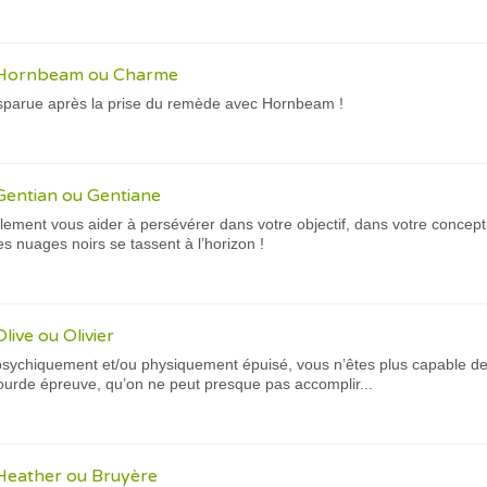
h Hornbeam ou Charme
sparue après la prise du remède avec Hornbeam !
Gentian ou Gentiane
lement vous aider à persévérer dans votre objectif, dans votre concepti
s nuages noirs se tassent à l’horizon !
live ou Olivier
psychiquement et/ou physiquement épuisé, vous n’êtes plus capable de 
ourde épreuve, qu’on ne peut presque pas accomplir...
 Heather ou Bruyère