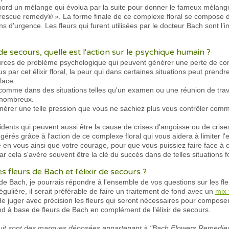
rd un mélange qui évolua par la suite pour donner le fameux mélange 
 « rescue remedy® ». La forme finale de ce complexe floral se compose d
ons d'urgence. Les fleurs qui furent utilisées par le docteur Bach sont l’i
r de secours, quelle est l'action sur le psychique humain ?
ources de problème psychologique qui peuvent générer une perte de co
 par cet élixir floral, la peur qui dans certaines situations peut prend
lace.
omme dans des situations telles qu'un examen ou une réunion de travai
 nombreux.
générer une telle pression que vous ne sachiez plus vous contrôler comm
dents qui peuvent aussi être la cause de crises d'angoisse ou de cris
rés grâce à l'action de ce complexe floral qui vous aidera à limiter 
 en vous ainsi que votre courage, pour que vous puissiez faire face à c
ar cela s'avère souvent être la clé du succès dans de telles situations f
 fleurs de Bach et l'élixir de secours ?
rs de Bach, je pourrais répondre à l'ensemble de vos questions sur les fl
ulière, il serait préférable de faire un traitement de fond avec un
mix 
 de juger avec précision les fleurs qui seront nécessaires pour compose
d à base de fleurs de Bach en complément de l'élixir de secours.
t sont des marques déposées appartenant à "Bach Flowers Remedies