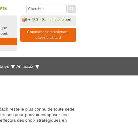
PTE
+ €30 = Sans frais de port
ogue
Commandez maintenant,
xpert.
payez plus tard
tales
Animaux
Bach reste le plus connu de toute cette
cherches pour pouvoir composer une
effectua des choix stratégiques en