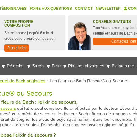
TÉMOIGNAGES
FOIRE AUX QUESTIONS
CONTACT
NEWSLETTER
COM
VOTRE PROPRE
CONSEILS GRATUITS
COMPOSITION
Tom Vermeersch, psychol
Sélectionnez jusqu’à 6 mix et
certifié et fleurs de Bach e
crééz votre propre composition
Contactez Tom
Plus d'infos
e
Déjection
Stress
Peur
Plaintes physiques
Plaintes men
leurs de Bach originales
Les fleurs de Bach Rescue® ou Secours
scue® ou Secours
eurs de Bach : l'élixir de secours.
de secours
qui fut le seul complexe floral effectué par le docteur Edward 
omposé ce remède de secours, le docteur Bach effectua de longues re
rait de soigner les aléas du psychique humain dans leur ensemble. Il 
glober à elles seules, l'ensemble des aspects psychologiques négatifs.
ose l'élixir de secours ?