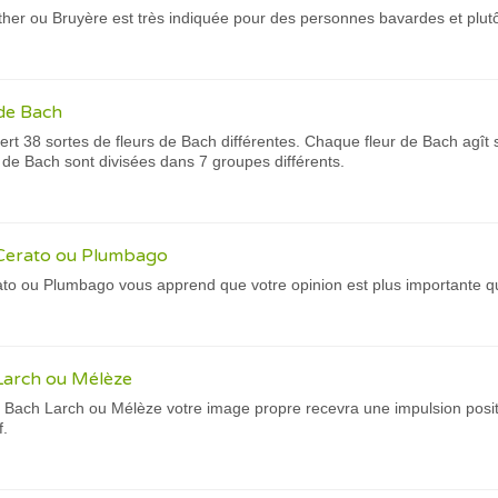
ther ou Bruyère est très indiquée pour des personnes bavardes et plut
de Bach
ert 38 sortes de fleurs de Bach différentes. Chaque fleur de Bach agî
s de Bach sont divisées dans 7 groupes différents.
 Cerato ou Plumbago
ato ou Plumbago vous apprend que votre opinion est plus importante qu
Larch ou Mélèze
 de Bach Larch ou Mélèze votre image propre recevra une impulsion pos
f.