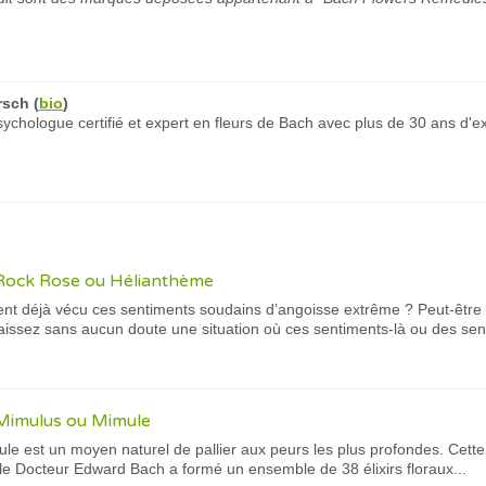
rsch
(
bio
)
chologue certifié et expert en fleurs de Bach avec plus de 30 ans d'e
 Rock Rose ou Hélianthème
nt déjà vécu ces sentiments soudains d’angoisse extrême ? Peut-être 
issez sans aucun doute une situation où ces sentiments-là ou des sent
 Mimulus ou Mimule
le est un moyen naturel de pallier aux peurs les plus profondes. Cette
e Docteur Edward Bach a formé un ensemble de 38 élixirs floraux...