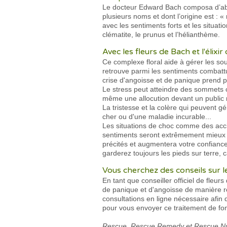
Le docteur Edward Bach composa d’abo
plusieurs noms et dont l’origine est :
avec les sentiments forts et les situati
clématite, le prunus et l’hélianthème.
Avec les fleurs de Bach et l'élixi
Ce complexe floral aide à gérer les s
retrouve parmi les sentiments combattus
crise d'angoisse et de panique prend p
Le stress peut atteindre des sommets c
même une allocution devant un public
La tristesse et la colère qui peuvent 
cher ou d'une maladie incurable...
Les situations de choc comme des acci
sentiments seront extrêmement mieux gé
précités et augmentera votre confiance
garderez toujours les pieds sur terre, c
Vous cherchez des conseils sur les
En tant que conseiller officiel de fleu
de panique et d'angoisse de manière rég
consultations en ligne nécessaire afin
pour vous envoyer ce traitement de fon
Rescue, Rescue Remedy et Rescue Nui