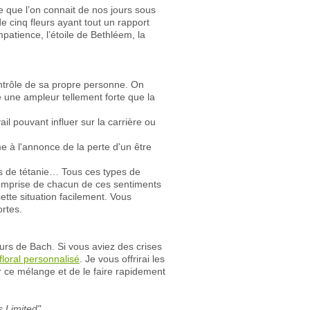
que l’on connait de nos jours sous
e cinq fleurs ayant tout un rapport
mpatience, l’étoile de Bethléem, la
ntrôle de sa propre personne. On
re une ampleur tellement forte que la
l pouvant influer sur la carrière ou
e à l'annonce de la perte d'un être
es de tétanie… Tous ces types de
l'emprise de chacun de ces sentiments
ette situation facilement. Vous
ortes.
eurs de Bach. Si vous aviez des crises
floral personnalisé
. Je vous offrirai les
r ce mélange et de le faire rapidement
 Limited"