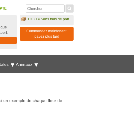
PTE
+ €30 = Sans frais de port
ogue
Commandez maintenant,
xpert.
payez plus tard
tales
Animaux
ici un exemple de chaque fleur de