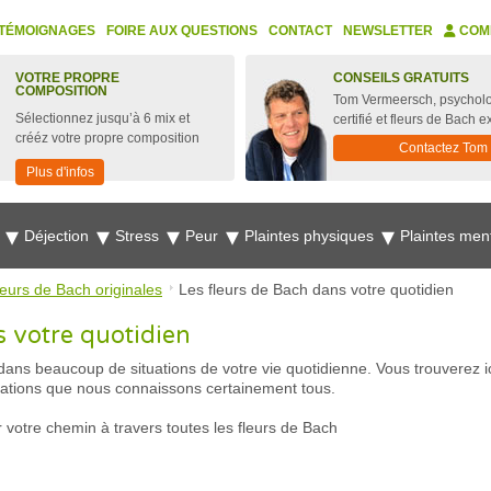
TÉMOIGNAGES
FOIRE AUX QUESTIONS
CONTACT
NEWSLETTER
COM
VOTRE PROPRE
CONSEILS GRATUITS
COMPOSITION
Tom Vermeersch, psychol
Sélectionnez jusqu’à 6 mix et
certifié et fleurs de Bach e
crééz votre propre composition
Contactez Tom
Plus d'infos
e
Déjection
Stress
Peur
Plaintes physiques
Plaintes men
leurs de Bach originales
Les fleurs de Bach dans votre quotidien
s votre quotidien
 dans beaucoup de situations de votre vie quotidienne. Vous trouverez 
tuations que nous connaissons certainement tous.
 votre chemin à travers toutes les fleurs de Bach