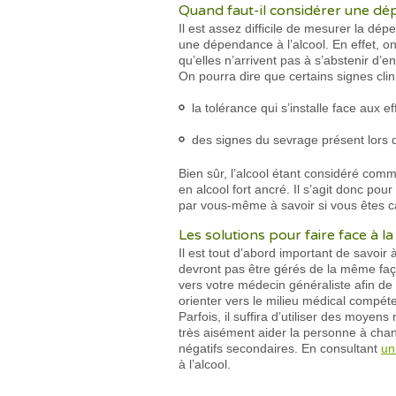
Quand faut-il considérer une dép
Il est assez difficile de mesurer la dé
une dépendance à l’alcool. En effet, o
qu’elles n’arrivent pas à s’abstenir d’
On pourra dire que certains signes cl
la tolérance qui s’installe face aux eff
des signes du sevrage présent lors d
Bien sûr, l’alcool étant considéré comm
en alcool fort ancré. Il s’agit donc pou
par vous-même à savoir si vous êtes c
Les solutions pour faire face à l
Il est tout d’abord important de savoir
devront pas être gérés de la même faç
vers votre médecin généraliste afin de
orienter vers le milieu médical compéten
Parfois, il suffira d’utiliser des moye
très aisément aider la personne à cha
négatifs secondaires. En consultant
un
à l’alcool.