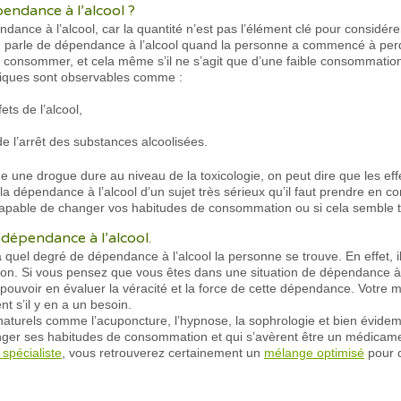
endance à l’alcool ?
pendance à l’alcool, car la quantité n’est pas l’élément clé pour considé
n parle de dépendance à l’alcool quand la personne a commencé à perdr
en consommer, et cela même s’il ne s’agit que d’une faible consommation
iniques sont observables comme :
ets de l’alcool,
e l’arrêt des substances alcoolisées.
e une drogue dure au niveau de la toxicologie, on peut dire que les effet
r la dépendance à l’alcool d’un sujet très sérieux qu’il faut prendre en 
apable de changer vos habitudes de consommation ou si cela semble t
a dépendance à l’alcool.
 à quel degré de dépendance à l’alcool la personne se trouve. En effet, i
on. Si vous pensez que vous êtes dans une situation de dépendance à 
 pouvoir en évaluer la véracité et la force de cette dépendance. Votre 
t s’il y en a un besoin.
ns naturels comme l’acuponcture, l’hypnose, la sophrologie et bien évid
nger ses habitudes de consommation et qui s’avèrent être un médicamen
 spécialiste
, vous retrouverez certainement un
mélange optimisé
pour c