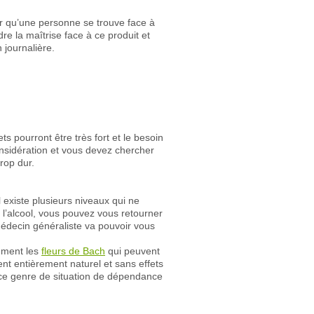
rer qu’une personne se trouve face à
e la maîtrise face à ce produit et
 journalière.
s pourront être très fort et le besoin
considération et vous devez chercher
rop dur.
l existe plusieurs niveaux qui ne
l’alcool, vous pouvez vous retourner
médecin généraliste va pouvoir vous
emment les
fleurs de Bach
qui peuvent
t entièrement naturel et sans effets
e genre de situation de dépendance