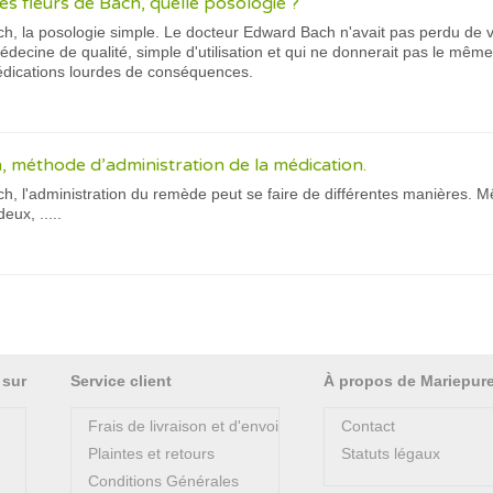
es fleurs de Bach, quelle posologie ?
ch, la posologie simple. Le docteur Edward Bach n'avait pas perdu de v
médecine de qualité, simple d'utilisation et qui ne donnerait pas le mêm
médications lourdes de conséquences.
h, méthode d’administration de la médication.
ch, l'administration du remède peut se faire de différentes manières. 
eux, .....
 sur
Service client
À propos de Mariepur
Frais de livraison et d'envoi
Contact
Plaintes et retours
Statuts légaux
Conditions Générales