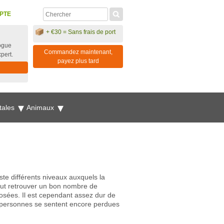
PTE
+ €30 = Sans frais de port
ogue
Commandez maintenant,
xpert.
payez plus tard
tales
Animaux
iste différents niveaux auxquels la
peut retrouver un bon nombre de
posées. Il est cependant assez dur de
e personnes se sentent encore perdues