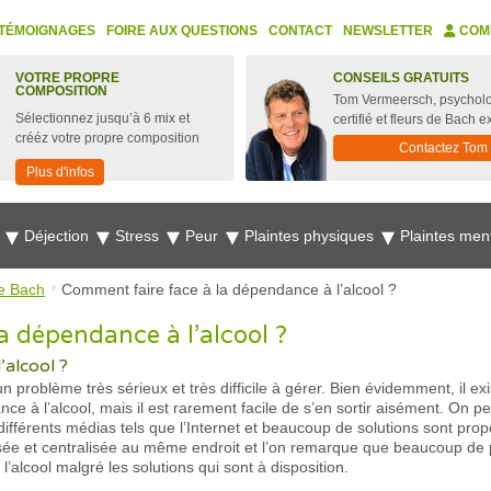
TÉMOIGNAGES
FOIRE AUX QUESTIONS
CONTACT
NEWSLETTER
COM
VOTRE PROPRE
CONSEILS GRATUITS
COMPOSITION
Tom Vermeersch, psychol
Sélectionnez jusqu’à 6 mix et
certifié et fleurs de Bach e
crééz votre propre composition
Contactez Tom
Plus d'infos
e
Déjection
Stress
Peur
Plaintes physiques
Plaintes men
e Bach
Comment faire face à la dépendance à l’alcool ?
a dépendance à l’alcool ?
’alcool ?
 problème très sérieux et très difficile à gérer. Bien évidemment, il ex
ce à l’alcool, mais il est rarement facile de s’en sortir aisément. On 
différents médias tels que l’Internet et beaucoup de solutions sont pro
isée et centralisée au même endroit et l’on remarque que beaucoup d
’alcool malgré les solutions qui sont à disposition.