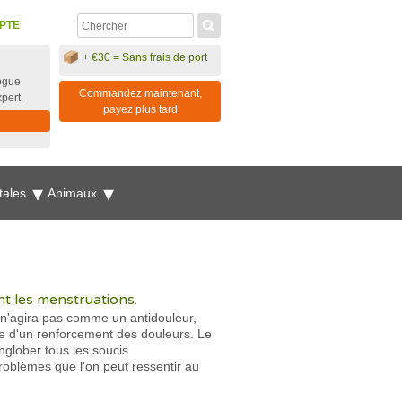
PTE
+ €30 = Sans frais de port
ogue
Commandez maintenant,
xpert.
payez plus tard
tales
Animaux
nt les menstruations.
a n'agira pas comme un antidouleur,
use d'un renforcement des douleurs. Le
glober tous les soucis
roblèmes que l'on peut ressentir au