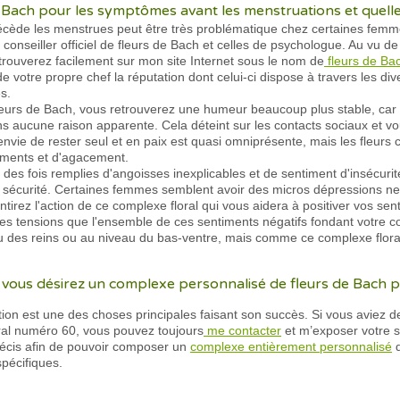
Bach pour les symptômes avant les menstruations et quelle es
ède les menstrues peut être très problématique chez certaines femmes.
 conseiller officiel de fleurs de Bach et celles de psychologue. Au vu 
trouverez facilement sur mon site Internet sous le nom de
fleurs de Ba
e votre propre chef la réputation dont celui-ci dispose à travers les d
s.
leurs de Bach, vous retrouverez une humeur beaucoup plus stable, car
s aucune raison apparente. Cela déteint sur les contacts sociaux et vous
nvie de rester seul et en paix est quasi omniprésente, mais les fleurs
iments et d'agacement.
des fois remplies d'angoisses inexplicables et de sentiment d'insécurité
n sécurité. Certaines femmes semblent avoir des micros dépressions ner
ntirez l'action de ce complexe floral qui vous aidera à positiver vos se
 Les tensions que l'ensemble de ces sentiments négatifs fondant votre
des reins ou au niveau du bas-ventre, mais comme ce complexe floral a
 vous désirez un complexe personnalisé de fleurs de Bach 
ion est une des choses principales faisant son succès. Si vous aviez d
oral numéro 60, vous pouvez toujours
me contacter
et m’exposer votre s
précis afin de pouvoir composer un
complexe entièrement personnalisé
d
spécifiques.