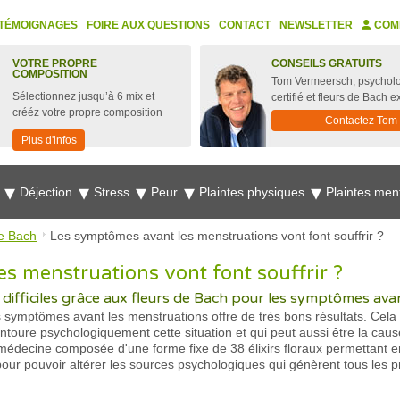
TÉMOIGNAGES
FOIRE AUX QUESTIONS
CONTACT
NEWSLETTER
COM
VOTRE PROPRE
CONSEILS GRATUITS
COMPOSITION
Tom Vermeersch, psychol
Sélectionnez jusqu’à 6 mix et
certifié et fleurs de Bach e
crééz votre propre composition
Contactez Tom
Plus d'infos
e
Déjection
Stress
Peur
Plaintes physiques
Plaintes men
e Bach
Les symptômes avant les menstruations vont font souffrir ?
s menstruations vont font souffrir ?
s difficiles grâce aux fleurs de Bach pour les symptômes ava
les symptômes avant les menstruations offre de très bons résultats. Cel
entoure psychologiquement cette situation et qui peut aussi être la ca
ecine composée d'une forme fixe de 38 élixirs floraux permettant en
pour pouvoir altérer les sources psychologiques qui génèrent tous les p