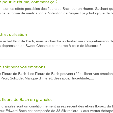
h pour le rhume, comment ça ?
n sur les effets possibles des fleurs de Bach sur un rhume. Sachant q
ette forme de médication à l'intention de l'aspect psychologique de l'
 et utilisation
un achat fleur de Bach, mais je cherche à clarifier ma compréhension 
a dépression de Sweet Chestnut comparée à celle de Mustard ?
h soignent vos émotions
es Fleurs de Bach :Les Fleurs de Bach peuvent rééquilibrer vos émotio
Peur, Solitude, Manque d'intérêt, désespoir, Incertitude,....
 fleurs de Bach en granules
 granules sont un conditionnement assez récent des élixirs floraux du
teur Edward Bach est composée de 38 élixirs floraux aux vertus thérap