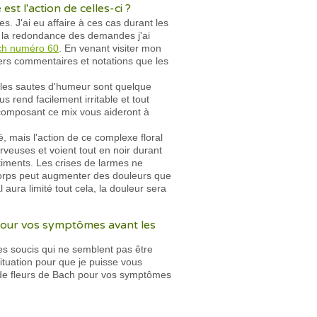
t l'action de celles-ci ?
 J'ai eu affaire à ces cas durant les
de la redondance des demandes j'ai
ch numéro 60
. En venant visiter mon
ivers commentaires et notations que les
 les sautes d'humeur sont quelque
 rend facilement irritable et tout
 composant ce mix vous aideront à
, mais l'action de ce complexe floral
veuses et voient tout en noir durant
ntiments. Les crises de larmes ne
 corps peut augmenter des douleurs que
ura limité tout cela, la douleur sera
pour vos symptômes avant les
es soucis qui ne semblent pas être
ituation pour que je puisse vous
e fleurs de Bach pour vos symptômes