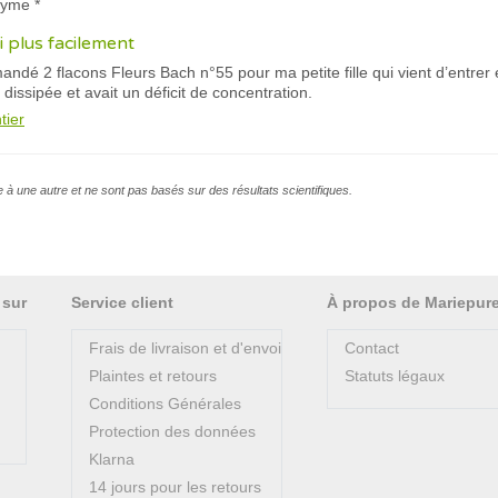
nyme *
i plus facilement
mmandé 2 flacons Fleurs Bach n°55 pour ma petite fille qui vient d’entre
s dissipée et avait un déficit de concentration.
tier
e à une autre et ne sont pas basés sur des résultats scientifiques.
 sur
Service client
À propos de Mariepur
Frais de livraison et d'envoi
Contact
Plaintes et retours
Statuts légaux
Conditions Générales
Protection des données
Klarna
14 jours pour les retours