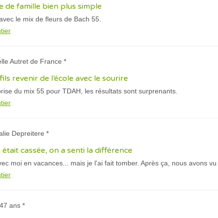
e de famille bien plus simple
avec le mix de fleurs de Bach 55.
tier
elle Autret de France *
ils revenir de l’école avec le sourire
rise du mix 55 pour TDAH, les résultats sont surprenants.
tier
alie Depreitere *
était cassée, on a senti la différence
 avec moi en vacances... mais je l'ai fait tomber. Après ça, nous avons v
tier
 47 ans *