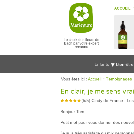
ACCUEIL
Le choix des fleurs de
Bach par votre expert
reconnu
Enfants
Bien-êtr
Vous êtes ici :
Accueil
Témoignages
En clair, je me sens vr
(
5
/
5
)
Cindy de France
-
Les
Bonjour Tom,
Petit mot pour vous donner des nouvelle
Je suis très satisfaite du mix personnal