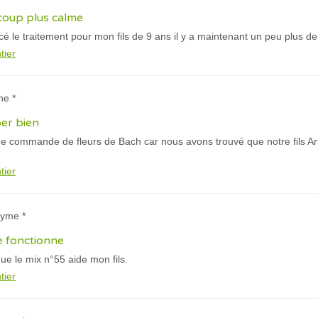
coup plus calme
le traitement pour mon fils de 9 ans il y a maintenant un peu plus d
tier
ne *
per bien
ne commande de fleurs de Bach car nous avons trouvé que notre fils Ar
tier
nyme *
e fonctionne
que le mix n°55 aide mon fils.
tier