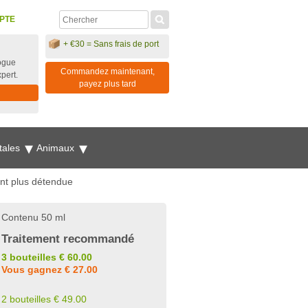
PTE
+ €30 = Sans frais de port
ogue
Commandez maintenant,
xpert.
payez plus tard
tales
Animaux
ent plus détendue
Contenu 50 ml
Traitement recommandé
3 bouteilles € 60.00
Vous gagnez € 27.00
2 bouteilles € 49.00