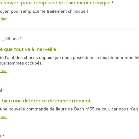
 un moyen pour remplacer le traitement chimique !
 moyen pour remplacer
le traitement chimique !
tier
n , 38 ans *
e que tout va à merveille !
 de l’état des choses depuis que nous possédons le mix 55 pour mon fils
nous sommes occupés.
tier
l *
bien une différence de comportement
 une nouvelle commande de fleurs de Bach n°55 ce jour, car nous n'en 
tier
e *