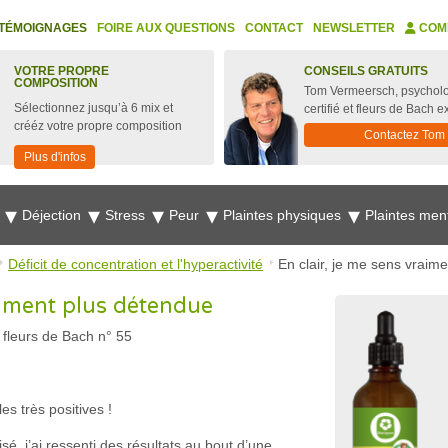
TÉMOIGNAGES
FOIRE AUX QUESTIONS
CONTACT
NEWSLETTER
COM
VOTRE PROPRE
CONSEILS GRATUITS
COMPOSITION
Tom Vermeersch, psychol
Sélectionnez jusqu’à 6 mix et
certifié et fleurs de Bach e
crééz votre propre composition
Contactez Tom
Plus d'infos
e
Déjection
Stress
Peur
Plaintes physiques
Plaintes men
Déficit de concentration et l'hyperactivité
En clair, je me sens vraim
aiment plus détendue
 fleurs de Bach n° 55
s très positives !
isé, j’ai ressenti des résultats au bout d’une