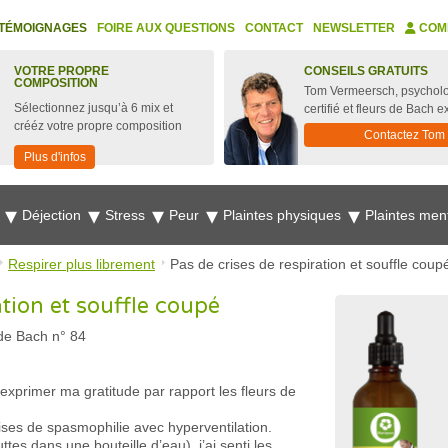
TÉMOIGNAGES
FOIRE AUX QUESTIONS
CONTACT
NEWSLETTER
COM
VOTRE PROPRE
CONSEILS GRATUITS
COMPOSITION
Tom Vermeersch, psychol
Sélectionnez jusqu’à 6 mix et
certifié et fleurs de Bach e
crééz votre propre composition
Contactez Tom
Plus d'infos
e
Déjection
Stress
Peur
Plaintes physiques
Plaintes men
Respirer plus librement
Pas de crises de respiration et souffle coup
ation et souffle coupé
 de Bach n° 84
 exprimer ma gratitude par rapport les fleurs de
crises de spasmophilie avec hyperventilation.
tes dans une bouteille d’eau), j’ai senti les