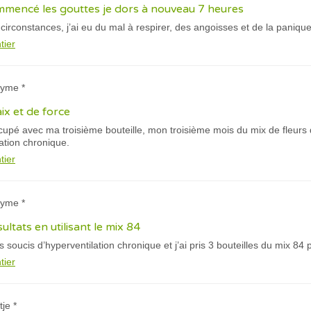
ommencé les gouttes je dors à nouveau 7 heures
circonstances, j’ai eu du mal à respirer, des angoisses et de la panique
tier
nyme *
ix et de force
upé avec ma troisième bouteille, mon troisième mois du mix de fleurs 
ation chronique.
tier
nyme *
ultats en utilisant le mix 84
s soucis d’hyperventilation chronique et j’ai pris 3 bouteilles du mix 84 
tier
je *