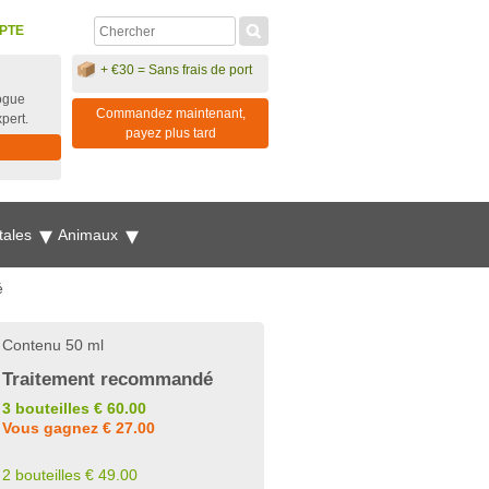
PTE
+ €30 = Sans frais de port
ogue
Commandez maintenant,
xpert.
payez plus tard
tales
Animaux
é
Contenu 50 ml
Traitement recommandé
3 bouteilles € 60.00
Vous gagnez € 27.00
2 bouteilles € 49.00