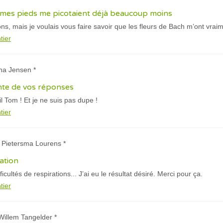
, mes pieds me picotaient déjà beaucoup moins
ns, mais je voulais vous faire savoir que les fleurs de Bach m’ont vraim
tier
na Jensen *
ente de vos réponses
 Tom ! Et je ne suis pas dupe !
tier
a Pietersma Lourens *
ation
icultés de respirations... J’ai eu le résultat désiré. Merci pour ça.
tier
Willem Tangelder *