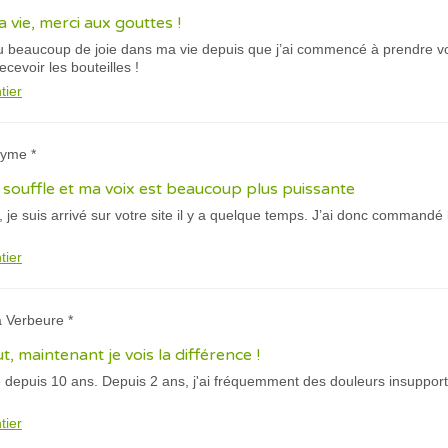
a vie, merci aux gouttes !
 beaucoup de joie dans ma vie depuis que j’ai commencé à prendre vo
ecevoir les bouteilles !
tier
nyme *
souffle et ma voix est beaucoup plus puissante
 je suis arrivé sur votre site il y a quelque temps. J’ai donc commandé 
tier
a Verbeure *
, maintenant je vois la différence !
ie depuis 10 ans. Depuis 2 ans, j'ai fréquemment des douleurs insuppo
tier