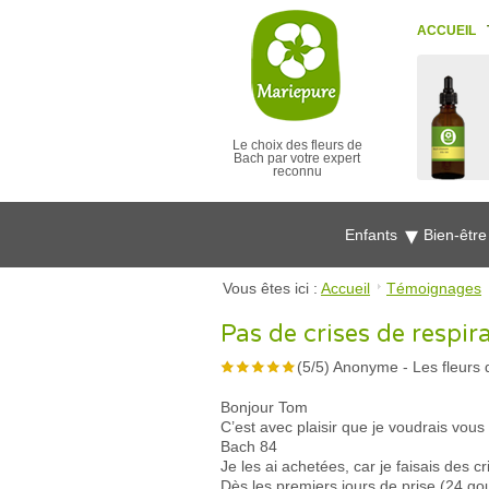
ACCUEIL
Le choix des fleurs de
Bach par votre expert
reconnu
Enfants
Bien-êtr
Vous êtes ici :
Accueil
Témoignages
Pas de crises de respir
(
5
/
5
)
Anonyme
-
Les fleurs
Bonjour Tom
C’est avec plaisir que je voudrais vous
Bach 84
Je les ai achetées, car je faisais des 
Dès les premiers jours de prise (24 gout