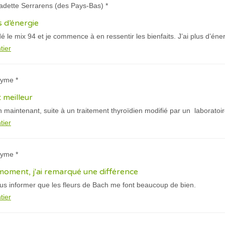
adette Serrarens (des Pays-Bas) *
s d’énergie
dé le mix 94 et je commence à en ressentir les bienfaits. J’ai plus d’éne
tier
nyme *
 meilleur
maintenant, suite à un traitement thyroïdien modifié par un laboratoire,
tier
nyme *
moment, j'ai remarqué une différence
ous informer que les fleurs de Bach me font beaucoup de bien.
tier