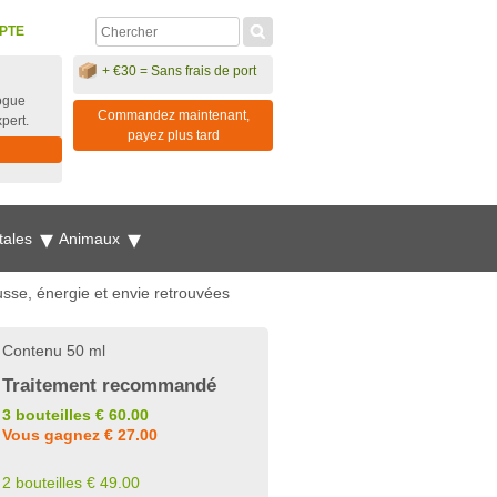
PTE
+ €30 = Sans frais de port
ogue
Commandez maintenant,
xpert.
payez plus tard
tales
Animaux
sse, énergie et envie retrouvées
Contenu 50 ml
Traitement recommandé
3 bouteilles € 60.00
Vous gagnez € 27.00
2 bouteilles € 49.00