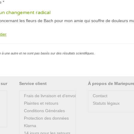
e *
un changement radical
concernant les fleurs de Bach pour mon amie qui souffre de
douleurs mu
tier
e à une autre et ne sont pas basés sur des résultats scientifiques.
 sur
Service client
À propos de Mariepur
Frais de livraison et d'envoi
Contact
Plaintes et retours
Statuts légaux
Conditions Générales
Protection des données
Klarna
14 jours pour les retours