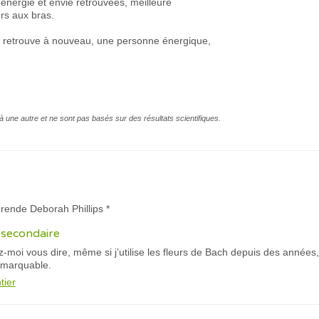
énergie et envie retrouvées, meilleure
urs aux bras.
e retrouve à nouveau, une personne énergique,
à une autre et ne sont pas basés sur des résultats scientifiques.
rende Deborah Phillips *
t secondaire
-moi vous dire, même si j’utilise les fleurs de Bach depuis des année
remarquable.
tier