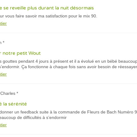
 se reveille plus durant la nuit désormais
 vous faire savoir ma satisfaction pour le mix 90.
tier
n *
r notre petit Wout
 gouttes pendant 4 jours à présent et il a évolué en un bébé beaucoup
 s’endormir. Ça fonctionne à chaque fois sans avoir besoin de réessayer
tier
 Charles *
é la sérénité
 donner un feedback suite à la commande de Fleurs de Bach Numéro 90 p
aucoup de difficultés à s’endormir
tier