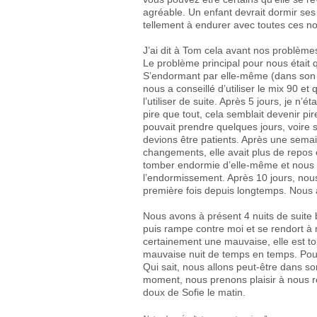
agréable. Un enfant devrait dormir ses n
tellement à endurer avec toutes ces n
J’ai dit à Tom cela avant nos problèmes 
Le problème principal pour nous était q
S’endormant par elle-même (dans son pr
nous a conseillé d’utiliser le mix 90 e
l’utiliser de suite. Après 5 jours, je n’
pire que tout, cela semblait devenir pi
pouvait prendre quelques jours, voire s
devions être patients. Après une sema
changements, elle avait plus de repos e
tomber endormie d’elle-même et nous n’
l’endormissement. Après 10 jours, nou
première fois depuis longtemps. Nous 
Nous avons à présent 4 nuits de suite b
puis rampe contre moi et se rendort à n
certainement une mauvaise, elle est t
mauvaise nuit de temps en temps. Pour 
Qui sait, nous allons peut-être dans son
moment, nous prenons plaisir à nous ré
doux de Sofie le matin.