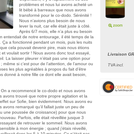
problèmes et nous lui avons acheté un
lit bébé à barreaux que nous avons
transformé pour le co-dodo. Sérénité !
Nous n’avions plus besoin de nous
lever la nuit, car elle était juste à côté.
Après 6/7 mois, elle n’a plus eu besoin
’on entendait de notre entourage, il été temps de la
 Ça a fonctionné pendant un mois, puis les nuits
que cela pouvait devenir pire, mais nous étions
t et voulait sortir ! Nous avons donc tout essayé,
Livraison GR
. La laisser pleurer n’était pas une option pour
; même si c’est pour de l’attention, de l’amour ou
TVA incl.
oses les plus agréables à propos du fait d’être
 donné à notre fille ce dont elle avait besoin,
n. On a recommencé le co-dodo et nous avons
vons trouvé que notre propre agitation et la
 effet sur Sofie, bien évidemment. Nous avons eu
 avons remarqué qu’il fallait juste un peu de
 ou une poussée de croissance) pour que nous
nouveau. Parfois, elle était réveillée jusque 3
essayant de retrouver le sommeil. Nous avons
sensible à mon énergie ; quand j’étais réveillé,
eillerait dans les 5 à 10 minutes. Ce n’était pas