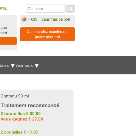
PTE
+ €30 = Sans frais de port
ogue
Commandez maintenant,
xpert.
payez plus tard
tales
Animaux
Contenu 50 ml
Traitement recommandé
3 bouteilles € 60.00
Vous gagnez € 27.00
2 bouteilles € 49.00