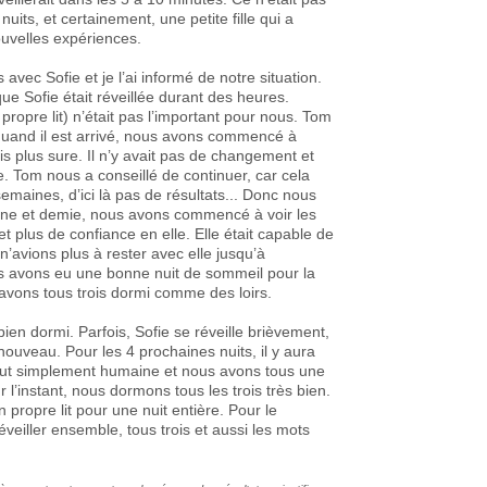
uits, et certainement, une petite fille qui a
ouvelles expériences.
avec Sofie et je l’ai informé de notre situation.
ue Sofie était réveillée durant des heures.
opre lit) n’était pas l’important pour nous. Tom
t quand il est arrivé, nous avons commencé à
étais plus sure. Il n’y avait pas de changement et
re. Tom nous a conseillé de continuer, car cela
emaines, d’ici là pas de résultats... Donc nous
ine et demie, nous avons commencé à voir les
t plus de confiance en elle. Elle était capable de
avions plus à rester avec elle jusqu’à
s avons eu une bonne nuit de sommeil pour la
avons tous trois dormi comme des loirs.
ien dormi. Parfois, Sofie se réveille brièvement,
ouveau. Pour les 4 prochaines nuits, il y aura
out simplement humaine et nous avons tous une
l’instant, nous dormons tous les trois très bien.
 propre lit pour une nuit entière. Pour le
veiller ensemble, tous trois et aussi les mots