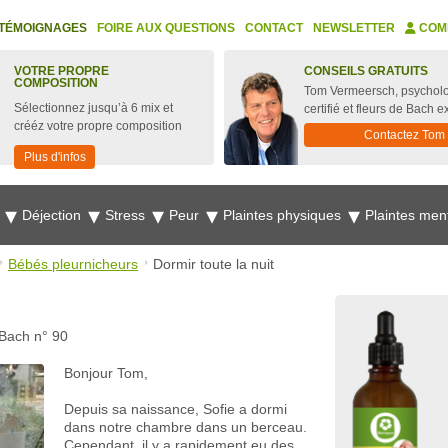
TÉMOIGNAGES
FOIRE AUX QUESTIONS
CONTACT
NEWSLETTER
COM
VOTRE PROPRE
CONSEILS GRATUITS
COMPOSITION
Tom Vermeersch, psychol
Sélectionnez jusqu’à 6 mix et
certifié et fleurs de Bach e
crééz votre propre composition
Contactez Tom
Plus d'infos
e
Déjection
Stress
Peur
Plaintes physiques
Plaintes men
Bébés pleurnicheurs
Dormir toute la nuit
 Bach n° 90
Bonjour Tom,
Depuis sa naissance, Sofie a dormi
dans notre chambre dans un berceau.
Cependant, il y a rapidement eu des