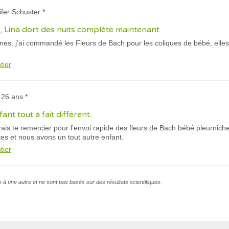
ifer Schuster *
 Lina dort des nuits complète maintenant
ines, j’ai commandé les Fleurs de Bach pour les coliques de bébé, elles
tier
, 26 ans *
nt tout à fait différent.
rais te remercier pour l’envoi rapide des fleurs de Bach bébé pleurnich
es et nous avons un tout autre enfant.
tier
e à une autre et ne sont pas basés sur des résultats scientifiques.