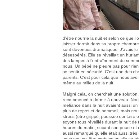
d’être nourrie la nuit et selon ce que l
laisser dormir dans sa propre chambre.
sont devenues dramatiques. J’avais lu 
désespérés. Elle se réveillait en hurlan
des lampes à l’entraînement du sommeil
nous. Un bébé ne pleure pas pour rien 
se sentir en sécurité. C’est une des ch
parents. C’est pour cela que nous avons
même au milieu de la nuit.
Malgré cela, on cherchait une solutio
recommencé à dormir à nouveau. Nous a
méfiance dans la nuit avaient aussi un
plus de repos et de sommeil, mais nous
stress (être grippé, poussée dentaire
soyons tous réveillés durant la nuit de 
heures du matin, suçant son pouce et 
aussi remarqué qu’elle était aussi très 
vous pouvez être certains qu’elle se rév