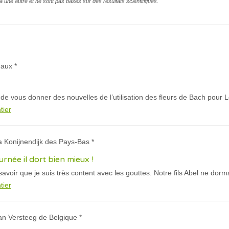
à une autre et ne sont pas basés sur des résultats scientifiques.
aux *
de vous donner des nouvelles de l’utilisation des fleurs de Bach pour L
tier
a Konijnendijk des Pays-Bas *
urnée il dort bien mieux !
savoir que je suis très content avec les gouttes. Notre fils Abel ne dorm
tier
an Versteeg de Belgique *