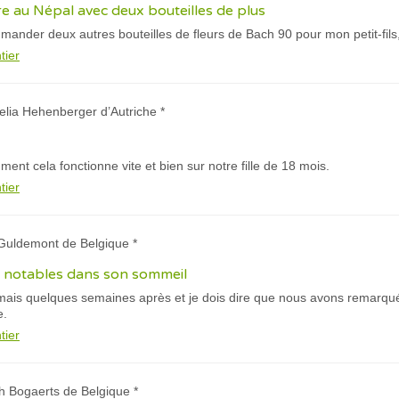
dre au Népal avec deux bouteilles de plus
mander deux autres bouteilles de fleurs de Bach 90 pour mon petit-fils, 
tier
elia Hehenberger d’Autriche *
ent cela fonctionne vite et bien sur notre fille de 18 mois.
tier
 Guldemont de Belgique *
notables dans son sommeil
is quelques semaines après et je dois dire que nous avons remarqu
e.
tier
h Bogaerts de Belgique *