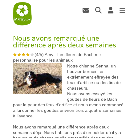
Nous avons remarqué une
différence après deux semaines
(
4
/
5
)
Amy
-
Les fleurs de Bach mix
personnalisé pour les animaux
Notre chienne Senna, un
bouvier bernois, est
extrêmement effrayée des
feux d’artifice ou des tirs de
chasseurs.
Nous avons essayé les
gouttes de fleurs de Bach
pour la peur des feux d’artifice et nous avons commencé
à lui donner les gouttes environ trois à quatre semaines
à l’avance.
Nous avons remarqué une différence après deux
semaines déjà. Nous habitons près d’un polder où il y a
beaucoup de chasse et elle est terrifiée des tirs des