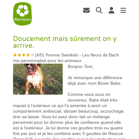
Doucement mais sûrement on y
arrive.
(
4
/
5
)
Yvonne Swinkels
-
Les fleurs de Bach
mix personnalisé pour les animaux
Bonjour Tom,
Je remarque une différence
déjà avec mon Boxer Babs.
Comme vous vous en
souvenez, Babs était très
inquiet à l'extérieur ce qui l'a amenée à avoir un
comportement antisocial, aboyer beaucoup, accrochage,
tirer sa laisse. Vous lui avez donc fait un mélange
personnel pour lui donner plus de confiance quand elle
est à l'extérieur. Je lui donne ces gouttes trois ou quatre
fois par jour et je les combine avec 5 gouttes de Rescue
Remedy®. Le reste des gouttes que je les mets dans son