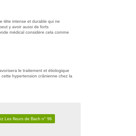
 tête intense et durable qui ne
eut y avoir aussi de forts
 monde médical considère cela comme
orisera le traitement et étiologique
e cette hypertension crânienne chez la
z Les fleurs de Bach n° 96