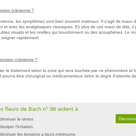
nsion crânienne ?
nienne, les symptômes sont bien souvent matinaux. Il s'agit de maux de
et avec les analgésiques classiques. En plus de ces maux de tête, il p
ubles visuels et les oreilles qui bourdonnent ou des acouphènes. Le
a soigner rapidement.
rtension crânienne ?
 le traitement selon la zone qui sera touchée par ce phénomène et fav
t pourra être chirurgical ou médicamenteux selon le degré d'atteinte d
s fleurs de Bach n° 96 aident à :
Découvre
diminuer le stress
dissiper l’irritation
diminuer les tensions a leurs minimums