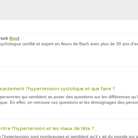
rsch
(
bio
)
chologue certifié et expert en fleurs de Bach avec plus de 30 ans d'e
xactement l'hypertension systolique et que faire ?
personnes qui semblent se poser des questions sur les différences qu'il 
lique. En effet, on retrouve ces questions et les témoignages des perso
 entre l'hypertension et les maux de tête ?
'hypertension sont nombreuses et semblent qu'il y ait du monde qui se 