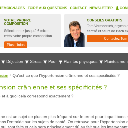
TÉMOIGNAGES
FOIRE AUX QUESTIONS
CONTACT
NEWSLETTER
COM
VOTRE PROPRE
CONSEILS GRATUITS
COMPOSITION
Tom Vermeersch, psychol
Sélectionnez jusqu’à 6 mix et
certifié et fleurs de Bach e
crééz votre propre composition
Contactez Tom
Plus d'infos
e
Déjection
Stress
Peur
Plaintes physiques
Plaintes men
nsion
Qu'est-ce que l'hypertension crânienne et ses spécificités ?
nsion crânienne et ses spécificités ?
e et à quoi cela correspond exactement ?
enne est un sujet de plus en plus fréquent sur Internet pour lequel bon
 dans l'entraide sur les sujets de santé. On retrouve pour l'hypertensi
i sont faits et cela sera principalement dû au fait que les intervena