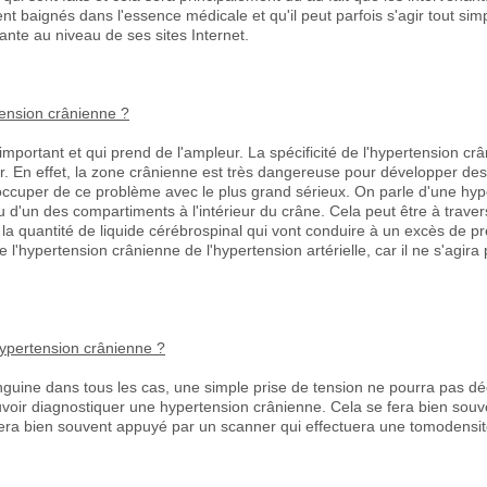
ent baignés dans l'essence médicale et qu'il peut parfois s'agir tout s
nte au niveau de ses sites Internet.
rtension crânienne ?
portant et qui prend de l'ampleur. La spécificité de l'hypertension crâ
. En effet, la zone crânienne est très dangereuse pour développer des
s'occuper de ce problème avec le plus grand sérieux. On parle d'une hyp
d'un des compartiments à l'intérieur du crâne. Cela peut être à trav
 quantité de liquide cérébrospinal qui vont conduire à un excès de pres
 l'hypertension crânienne de l'hypertension artérielle, car il ne s'agir
ypertension crânienne ?
guine dans tous les cas, une simple prise de tension ne pourra pas dé
voir diagnostiquer une hypertension crânienne. Cela se fera bien souv
sera bien souvent appuyé par un scanner qui effectuera une tomodensit