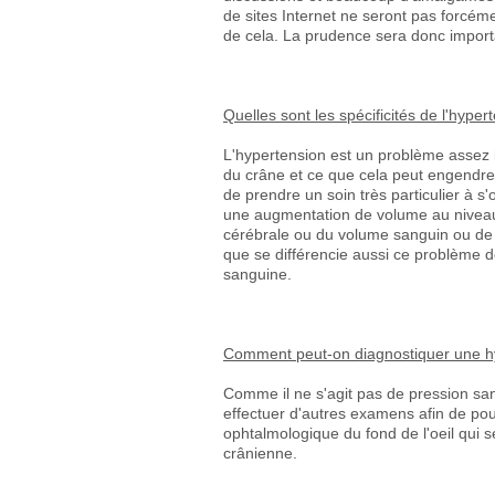
de sites Internet ne seront pas forcém
de cela. La prudence sera donc importa
Quelles sont les spécificités de l'hype
L'hypertension est un problème assez im
du crâne et ce que cela peut engendrer
de prendre un soin très particulier à 
une augmentation de volume au niveau 
cérébrale ou du volume sanguin ou de la
que se différencie aussi ce problème de
sanguine.
Comment peut-on diagnostiquer une h
Comme il ne s'agit pas de pression san
effectuer d'autres examens afin de pou
ophtalmologique du fond de l'oeil qui 
crânienne.