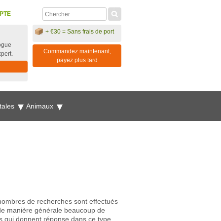
PTE
+ €30 = Sans frais de port
ogue
Commandez maintenant,
xpert.
payez plus tard
tales
Animaux
s nombres de recherches sont effectués
on de manière générale beaucoup de
nts qui donnent réponse dans ce type