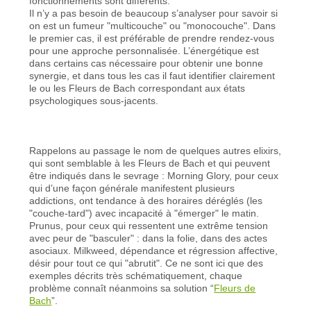
fonctionnements sont différents.
Il n’y a pas besoin de beaucoup s’analyser pour savoir si
on est un fumeur "multicouche" ou "monocouche". Dans
le premier cas, il est préférable de prendre rendez-vous
pour une approche personnalisée. L’énergétique est
dans certains cas nécessaire pour obtenir une bonne
synergie, et dans tous les cas il faut identifier clairement
le ou les Fleurs de Bach correspondant aux états
psychologiques sous-jacents.
Rappelons au passage le nom de quelques autres elixirs,
qui sont semblable à les Fleurs de Bach et qui peuvent
être indiqués dans le sevrage : Morning Glory, pour ceux
qui d’une façon générale manifestent plusieurs
addictions, ont tendance à des horaires déréglés (les
"couche-tard") avec incapacité à "émerger" le matin.
Prunus, pour ceux qui ressentent une extrême tension
avec peur de "basculer" : dans la folie, dans des actes
asociaux. Milkweed, dépendance et régression affective,
désir pour tout ce qui "abrutit". Ce ne sont ici que des
exemples décrits très schématiquement, chaque
problème connaît néanmoins sa solution “
Fleurs de
Bach
”.