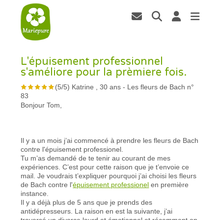
L'épuisement professionnel
s'améliore pour la prèmiere fois.
(
5
/
5
)
Katrine , 30 ans
-
Les fleurs de Bach n°
83
Bonjour Tom,
Il y a un mois j’ai commencé à prendre les fleurs de Bach
contre l'épuisement professionel.
Tu m’as demandé de te tenir au courant de mes
expériences. C’est pour cette raison que je t’envoie ce
mail. Je voudrais t’expliquer pourquoi j’ai choisi les fleurs
de Bach contre l'
épuisement professionel
en première
instance.
Il y a déjà plus de 5 ans que je prends des
antidépresseurs. La raison en est la suivante, j’ai
traversé un divorce lourd et émotionnel et récemment on