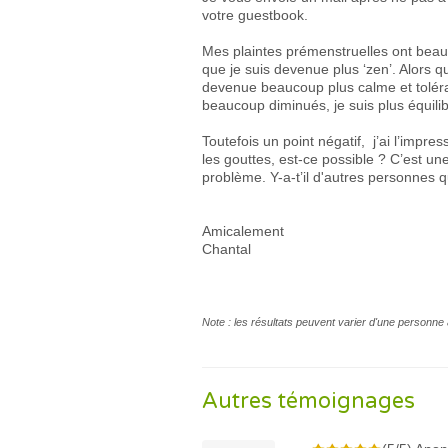
votre guestbook.
Mes plaintes prémenstruelles ont beau
que je suis devenue plus ‘zen’. Alors que
devenue beaucoup plus calme et toléra
beaucoup diminués, je suis plus équil
Toutefois un point négatif, j’ai l’impr
les gouttes, est-ce possible ? C’est 
problème. Y-a-t’il d'autres personnes q
Amicalement
Chantal
Note : les résultats peuvent varier d'une personne 
Autres témoignages