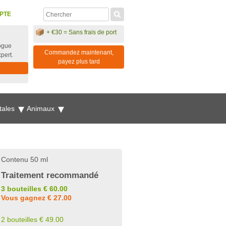
PTE
+ €30 = Sans frais de port
ogue
Commandez maintenant,
xpert.
payez plus tard
tales
Animaux
Contenu 50 ml
Traitement recommandé
3 bouteilles € 60.00
Vous gagnez € 27.00
2 bouteilles € 49.00