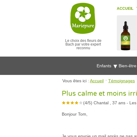
ACCUEIL
Le choix des fleurs de
Bach par votre expert
reconnu
Enfants
Bien-êtr
Vous êtes ici :
Accueil
Témoignages
Plus calme et moins irr
(
4
/
5
)
Chantal , 37 ans
-
Les
Bonjour Tom,
Je vous envoie un mail après ne pas a