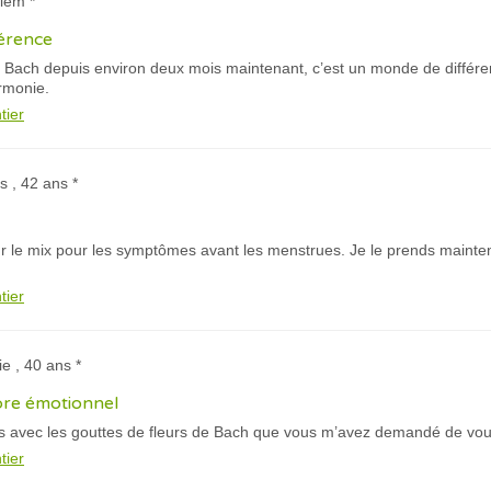
iem *
érence
de Bach depuis environ deux mois maintenant, c’est un monde de différe
armonie.
tier
s , 42 ans *
r le mix pour les symptômes avant les menstrues. Je le prends mainte
tier
ie , 40 ans *
ibre émotionnel
s avec les gouttes de fleurs de Bach que vous m’avez demandé de vou
tier