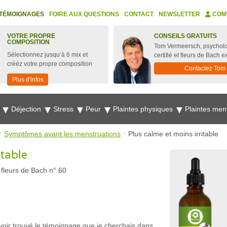
TÉMOIGNAGES
FOIRE AUX QUESTIONS
CONTACT
NEWSLETTER
COM
VOTRE PROPRE
CONSEILS GRATUITS
COMPOSITION
Tom Vermeersch, psychol
Sélectionnez jusqu’à 6 mix et
certifié et fleurs de Bach e
crééz votre propre composition
Contactez Tom
Plus d'infos
e
Déjection
Stress
Peur
Plaintes physiques
Plaintes men
Symptômes avant les menstruations
Plus calme et moins irritable
itable
 fleurs de Bach n° 60
voir trouvé le témoignage que je cherchais dans