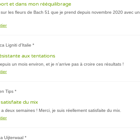
port et dans mon rééquilibrage
ur sur les fleurs de Bach 51 que je prend depuis novembre 2020 avec u
tier
a Ligniti d'Italie *
résistante aux tentations
puis un mois environ, et je n’arrive pas à croire ces résultats !
tier
en Tips *
 satisfaite du mix
 y a deux semaines ! Merci, je suis réellement satisfaite du mix.
tier
a Uijterwaal *