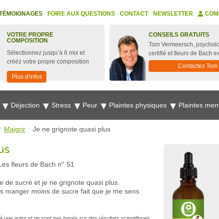
TÉMOIGNAGES
FOIRE AUX QUESTIONS
CONTACT
NEWSLETTER
COM
VOTRE PROPRE
CONSEILS GRATUITS
COMPOSITION
Tom Vermeersch, psychol
Sélectionnez jusqu’à 6 mix et
certifié et fleurs de Bach e
crééz votre propre composition
Contactez Tom
Plus d'infos
e
Déjection
Stress
Peur
Plaintes physiques
Plaintes men
Maigrir
Je ne grignote quasi plus
us
Les fleurs de Bach n° 51
ie de sucré et je ne grignote quasi plus.
is manger moins de sucre fait que je me sens
à une autre et ne sont pas basés sur des résultats scientifiques.