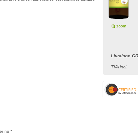
Livraison GR
TVA incl.
erine *