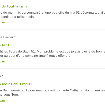
 du tout la faim
eille de mon mix personnalisé et une bouteille du mix 51 désormais. J’
continue à utiliser cela.
tier
re Berger *
 fer !
t les fleurs de Bach 51. Mon problème est que je suis pleine de bonne
et au bout d’une semaine (maxi) tout s’effondre.
tier
a *
n moins de 3 mois !
de Bach numéro 51 pour maigrir, c'est ma tante Cathy Bonito qui me les
que vous Tom.
tier