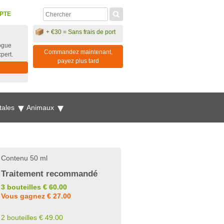
PTE
+ €30 = Sans frais de port
ogue
Commandez maintenant,
xpert.
payez plus tard
tales
Animaux
Contenu 50 ml
Traitement recommandé
3 bouteilles € 60.00
Vous gagnez € 27.00
2 bouteilles € 49.00