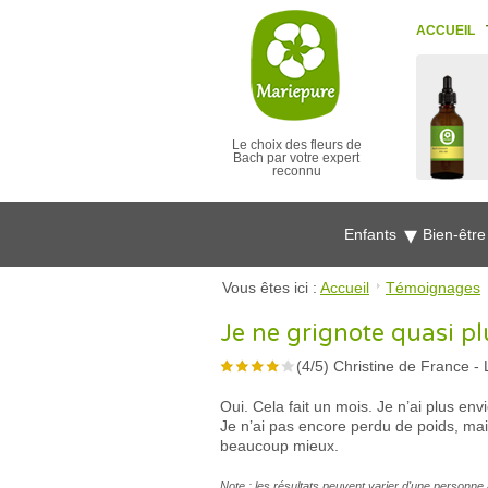
ACCUEIL
Le choix des fleurs de
Bach par votre expert
reconnu
Enfants
Bien-êtr
Vous êtes ici :
Accueil
Témoignages
Je ne grignote quasi pl
(
4
/
5
)
Christine de France
-
Oui. Cela fait un mois. Je n’ai plus env
Je n’ai pas encore perdu de poids, ma
beaucoup mieux.
Note : les résultats peuvent varier d'une personne 