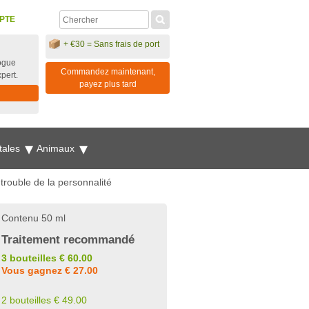
PTE
+ €30 = Sans frais de port
ogue
Commandez maintenant,
xpert.
payez plus tard
tales
Animaux
trouble de la personnalité
Contenu 50 ml
Traitement recommandé
3 bouteilles € 60.00
Vous gagnez € 27.00
2 bouteilles € 49.00