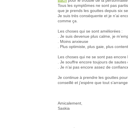
Bach
pour le trouble de la personnalité
Tous les symptômes ne sont pas partis
que je prends les gouttes depuis six se
Je suis très conséquente et je n’ai enc
comme ça.
Les choses qui se sont améliorées :
. Je suis devenue plus calme, je m’emp
. Moins anxieuse
. Plus optimiste, plus gaie, plus conten
Les choses qui ne se sont pas encore
. Je souffre encore toujours de sautes
. Je n’ai pas encore assez de confianc
Je continue à prendre les gouttes pour
conseillé et j’espère que tout s’arrange
Amicalement,
Saskia