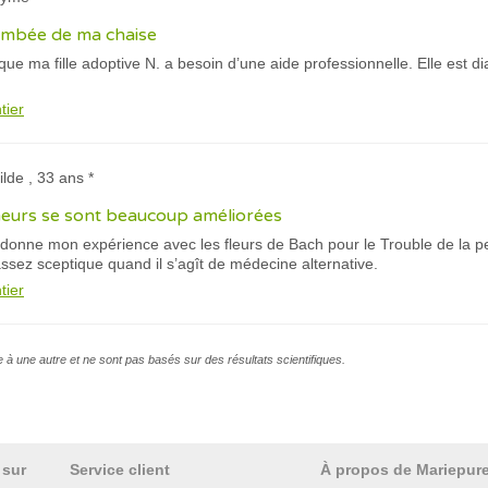
ombée de ma chaise
que ma fille adoptive N. a besoin d’une aide professionnelle. Elle est d
tier
ilde , 33 ans *
eurs se sont beaucoup améliorées
e donne mon expérience avec les fleurs de Bach pour le Trouble de la p
ssez sceptique quand il s’agît de médecine alternative.
tier
e à une autre et ne sont pas basés sur des résultats scientifiques.
 sur
Service client
À propos de Mariepur