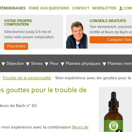
TÉMOIGNAGES
FOIRE AUX QUESTIONS
CONTACT
NEWSLETTER
COM
VOTRE PROPRE
CONSEILS GRATUITS
COMPOSITION
Tom Vermeersch, psychol
Sélectionnez jusqu’à 6 mix et
certifié et fleurs de Bach e
crééz votre propre composition
Contactez Tom
Plus d'infos
e
Déjection
Stress
Peur
Plaintes physiques
Plaintes men
Trouble de la personnalité
Mon expérience avec les gouttes pour le 
s gouttes pour le trouble de
fleurs de Bach n° 63
 de mon expérience avec la combinaison
fleurs de