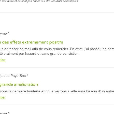
à une autre et ne sont pas basés sur des résultats scientifiques.
nyme *
u des effets extrêmement positifs
 adresser ce mail afin de vous remercier. En effet, j'ai passé une co
esté vraiment par hazard et sans grande conviction.
tier
sje des Pays-Bas *
grande amélioration
isons la dernière bouteille et nous verrons si elle aura besoin d’un aut
tier
nyme *