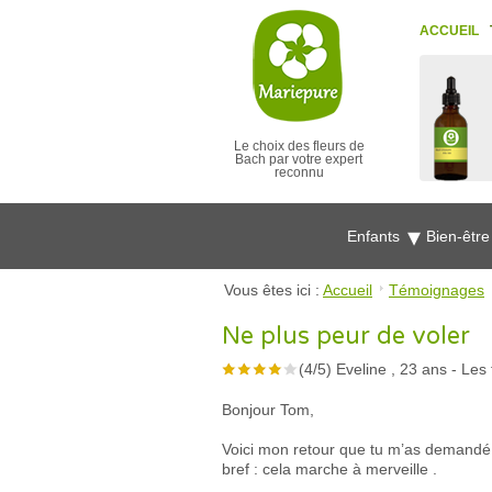
ACCUEIL
Le choix des fleurs de
Bach par votre expert
reconnu
Enfants
Bien-êtr
Vous êtes ici :
Accueil
Témoignages
Ne plus peur de voler
(
4
/
5
)
Eveline , 23 ans
-
Les 
Bonjour Tom,
Voici mon retour que tu m’as demandé lo
bref : cela marche à merveille .