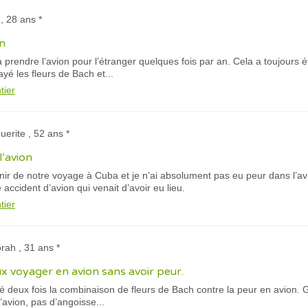
, 28 ans *
n
à prendre l’avion pour l’étranger quelques fois par an. Cela a toujours
ayé les fleurs de Bach et...
tier
uerite , 52 ans *
l’avion
r de notre voyage à Cuba et je n’ai absolument pas eu peur dans l’avion
 accident d’avion qui venait d’avoir eu lieu.
tier
rah , 31 ans *
x voyager en avion sans avoir peur.
 deux fois la combinaison de fleurs de Bach contre la peur en avion. 
’avion, pas d’angoisse...