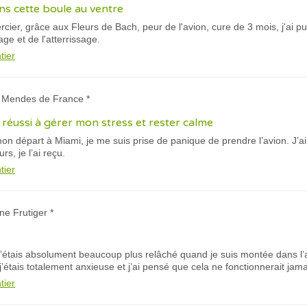
ns cette boule au ventre
cier, grâce aux Fleurs de Bach, peur de l'avion, cure de 3 mois, j'ai p
e et de l'atterrissage.
tier
a Mendes de France *
ai réussi à gérer mon stress et rester calme
n départ à Miami, je me suis prise de panique de prendre l’avion. J’a
rs, je l’ai reçu.
tier
ne Frutiger *
j’étais absolument beaucoup plus relâché quand je suis montée dans l’av
j’étais totalement anxieuse et j’ai pensé que cela ne fonctionnerait jama
tier