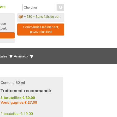
PTE
+ €30 = Sans frais de port
ogue
Commandez maintenant,
xpert.
payez plus tard
tales
Animaux
Contenu 50 ml
Traitement recommandé
3 bouteilles € 60.00
Vous gagnez € 27.00
2 bouteilles € 49.00