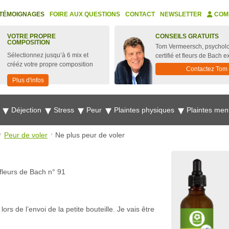
TÉMOIGNAGES
FOIRE AUX QUESTIONS
CONTACT
NEWSLETTER
COM
VOTRE PROPRE
CONSEILS GRATUITS
COMPOSITION
Tom Vermeersch, psychol
Sélectionnez jusqu’à 6 mix et
certifié et fleurs de Bach e
crééz votre propre composition
Contactez Tom
Plus d'infos
e
Déjection
Stress
Peur
Plaintes physiques
Plaintes men
Peur de voler
Ne plus peur de voler
fleurs de Bach n° 91
rs de l’envoi de la petite bouteille. Je vais être