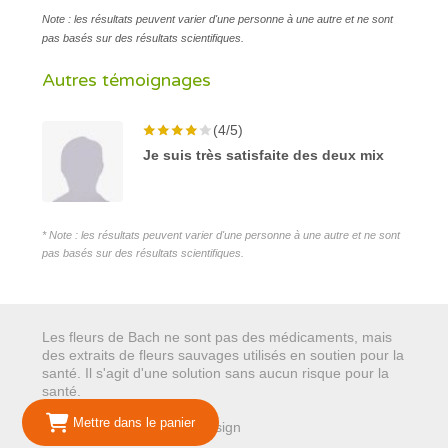
Note : les résultats peuvent varier d'une personne à une autre et ne sont
pas basés sur des résultats scientifiques.
Autres témoignages
(4/5)
Je suis très satisfaite des deux mix
* Note : les résultats peuvent varier d'une personne à une autre et ne sont
pas basés sur des résultats scientifiques.
Les fleurs de Bach ne sont pas des médicaments, mais
des extraits de fleurs sauvages utilisés en soutien pour la
santé. Il s'agit d'une solution sans aucun risque pour la
santé.
Mettre dans le panier
© 2026 Mariepure - Webdesign
Publi4u