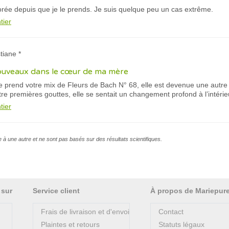
orée depuis que je le prends. Je suis quelque peu un cas extrême.
tier
tiane *
à nouveaux dans le cœur de ma mère
rend votre mix de Fleurs de Bach N° 68, elle est devenue une autre
atre premières gouttes, elle se sentait un changement profond à l’intér
tier
e à une autre et ne sont pas basés sur des résultats scientifiques.
 sur
Service client
À propos de Mariepur
Frais de livraison et d'envoi
Contact
Plaintes et retours
Statuts légaux