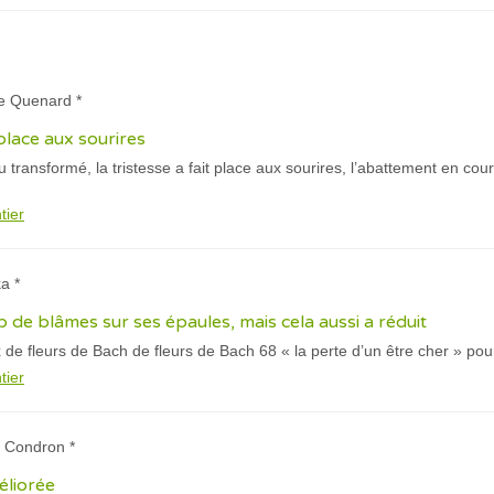
ie Quenard *
 place aux sourires
u transformé, la tristesse a fait place aux sourires, l’abattement en c
tier
a *
 de blâmes sur ses épaules, mais cela aussi a réduit
de fleurs de Bach de fleurs de Bach 68 « la perte d’un être cher » pou
tier
l Condron *
éliorée