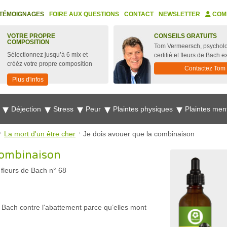
TÉMOIGNAGES
FOIRE AUX QUESTIONS
CONTACT
NEWSLETTER
COM
VOTRE PROPRE
CONSEILS GRATUITS
COMPOSITION
Tom Vermeersch, psychol
Sélectionnez jusqu’à 6 mix et
certifié et fleurs de Bach e
crééz votre propre composition
Contactez Tom
Plus d'infos
e
Déjection
Stress
Peur
Plaintes physiques
Plaintes men
La mort d'un être cher
Je dois avouer que la combinaison
combinaison
 fleurs de Bach n° 68
de Bach contre l'abattement parce qu’elles mont