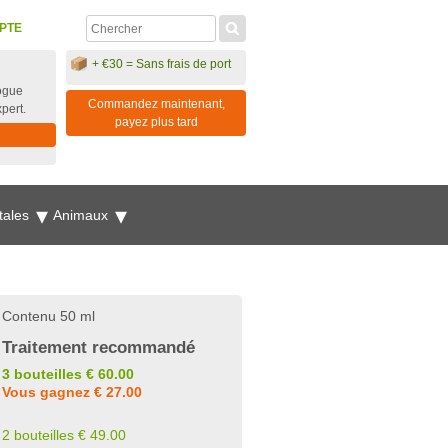
PTE
+ €30 = Sans frais de port
ogue
Commandez maintenant,
xpert.
payez plus tard
tales
Animaux
Contenu 50 ml
Traitement recommandé
3 bouteilles € 60.00
Vous gagnez € 27.00
2 bouteilles € 49.00