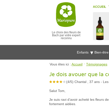
ACCUEIL
Le choix des fleurs de
Bach par votre expert
reconnu
Enfants
Bien-êtr
Vous êtes ici :
Accueil
Témoignages
Je dois avouer que la 
(
4
/
5
)
Chantal , 37 ans
-
Les
Salut Tom,
Je suis ravi d’avoir acheté les fleurs 
fortement aidées.