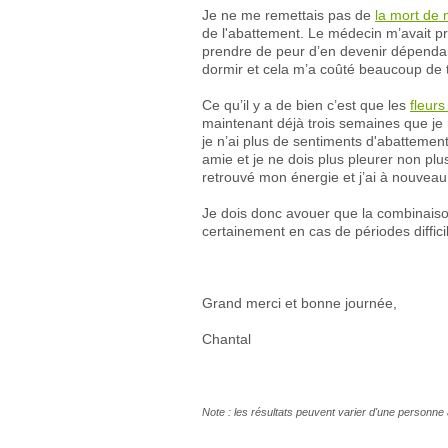
Je ne me remettais pas de
la mort de
de l'abattement. Le médecin m’avait p
prendre de peur d’en devenir dépendant
dormir et cela m’a coûté beaucoup de
Ce qu’il y a de bien c’est que les
fleur
maintenant déjà trois semaines que je n
je n’ai plus de sentiments d'abattemen
amie et je ne dois plus pleurer non pl
retrouvé mon énergie et j’ai à nouvea
Je dois donc avouer que la combinaison
certainement en cas de périodes diffic
Grand merci et bonne journée,
Chantal
Note : les résultats peuvent varier d'une personne 