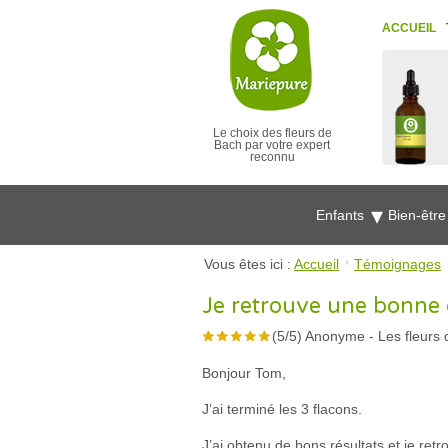
ACCUEIL
Le choix des fleurs de
Bach par votre expert
reconnu
Enfants
Bien-êtr
Vous êtes ici :
Accueil
Témoignages
Je retrouve une bonne 
(
5
/
5
)
Anonyme
-
Les fleurs
Bonjour Tom,
J’ai terminé les 3 flacons.
J’ai obtenu de bons résultats et je re