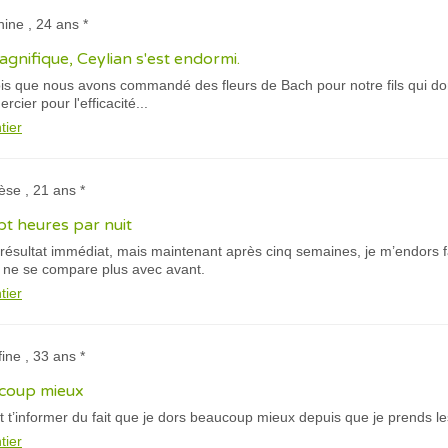
hine , 24 ans *
magnifique, Ceylian s'est endormi.
ois que nous avons commandé des fleurs de Bach pour notre fils qui do
cier pour l'efficacité...
tier
èse , 21 ans *
pt heures par nuit
résultat immédiat, mais maintenant après cinq semaines, je m’endors 
a ne se compare plus avec avant.
tier
fine , 33 ans *
ucoup mieux
 t’informer du fait que je dors beaucoup mieux depuis que je prends le
tier