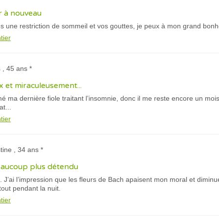
r à nouveau
s une restriction de sommeil et vos gouttes, je peux à mon grand bon
tier
 , 45 ans *
x et miraculeusement...
mé ma dernière fiole traitant l’insomnie, donc il me reste encore un mois 
at...
tier
tine , 34 ans *
eaucoup plus détendu
. J’ai l’impression que les fleurs de Bach apaisent mon moral et dimin
tout pendant la nuit.
tier