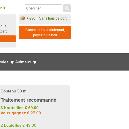
PTE
+ €30 = Sans frais de port
ogue
Commandez maintenant,
xpert.
payez plus tard
tales
Animaux
Contenu 50 ml
Traitement recommandé
3 bouteilles € 60.00
Vous gagnez € 27.00
2 bouteilles € 49.00