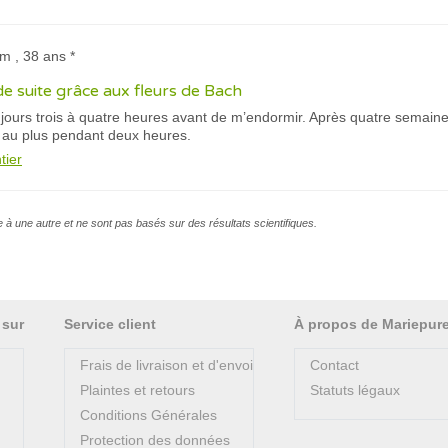
am , 38 ans *
de suite grâce aux fleurs de Bach
jours trois à quatre heures avant de m’endormir. Après quatre semaines, 
t au plus pendant deux heures.
tier
e à une autre et ne sont pas basés sur des résultats scientifiques.
 sur
Service client
À propos de Mariepur
Frais de livraison et d'envoi
Contact
Plaintes et retours
Statuts légaux
Conditions Générales
Protection des données