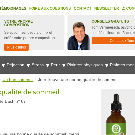
TÉMOIGNAGES
FOIRE AUX QUESTIONS
CONTACT
NEWSLETTER
COM
VOTRE PROPRE
CONSEILS GRATUITS
COMPOSITION
Tom Vermeersch, psychol
Sélectionnez jusqu’à 6 mix et
certifié et fleurs de Bach e
crééz votre propre composition
Contactez Tom
Plus d'infos
e
Déjection
Stress
Peur
Plaintes physiques
Plaintes men
Un bon sommeil
Je retrouve une bonne qualité de sommeil
qualité de sommeil
 de Bach n° 87
trouve une bonne qualité de sommeil, merci