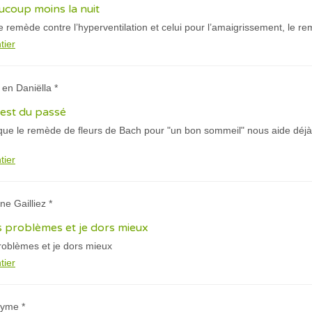
ucoup moins la nuit
e remède contre l’hyperventilation et celui pour l’amaigrissement, le r
tier
 en Daniëlla *
t est du passé
 que le remède de fleurs de Bach pour "un bon sommeil" nous aide déjà 
tier
ne Gailliez *
 problèmes et je dors mieux
oblèmes et je dors mieux
tier
nyme *