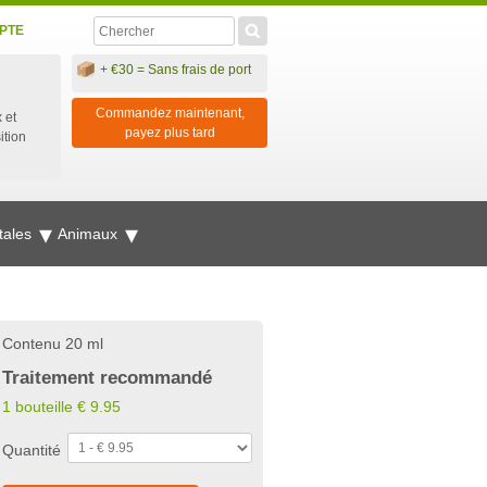
PTE
+ €30 = Sans frais de port
Commandez maintenant,
 et
payez plus tard
ition
tales
Animaux
Contenu 20 ml
Traitement recommandé
1 bouteille
€
9.95
Quantité