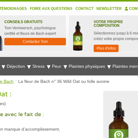
TÉMOIGNAGES
FOIRE AUX QUESTIONS
CONTACT
NEWSLETTER
COM
CONSEILS GRATUITS
VOTRE PROPRE
COMPOSITION
Tom Vermeersch, psychologue
Sélectionnez jusqu’à 6 mix
certifié et fleurs de Bach expert.
crééz votre propre compos
Contactez Tom
Plus d'infos
e
Déjection
Stress
Peur
Plaintes physiques
Plaintes men
de Bach
La fleur de Bach n° 36 Wild Oat ou folle avoine
at :
es)
 avec le fait de :
, un manque d’accomplissement,