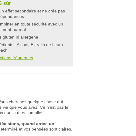
 sûr
n effet secondaire et ne crée pas
dépendances
mbiner en toute sécurité avec un
tement normal
 gluten ni allergène
édients : Alcool, Extraits de fleurs
Bach
stions fréquentes
Vous cherchez quelque chose qui
e vie que vous avez. Ce n’est pas le
 quelle direction aller.
décisions, quand arrive un
s déterminé et vos pensées sont claires.