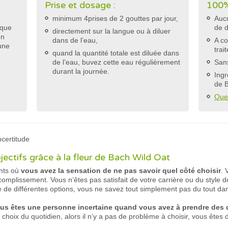
Prise et dosage :
100%
minimum 4prises de 2 gouttes par jour,
Aucu
 que
de 
directement sur la langue ou à diluer
un
dans de l’eau,
A co
une
trai
quand la quantité totale est diluée dans
de l’eau, buvez cette eau régulièrement
Sans
e
durant la journée.
Ingr
de 
Que
ncertitude
jectifs grâce à la fleur de Bach Wild Oat
nts où
vous avez la sensation de ne pas savoir quel côté choisir
. 
omplissement. Vous n’êtes pas satisfait de votre carrière ou du style d
ntre de différentes options, vous ne savez tout simplement pas du tout dans
us êtes une personne incertaine quand vous avez à prendre des 
 de choix du quotidien, alors il n’y a pas de problème à choisir, vous ête