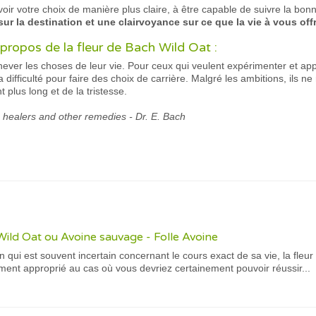
oir votre choix de manière plus claire, à être capable de suivre la bon
ur la destination et une clairvoyance sur ce que la vie à vous offri
propos de la fleur de Bach Wild Oat :
hever les choses de leur vie. Pour ceux qui veulent expérimenter et app
difficulté pour faire des choix de carrière. Malgré les ambitions, ils ne
lus long et de la tristesse.
e healers and other remedies - Dr. E. Bach
Wild Oat ou Avoine sauvage - Folle Avoine
n qui est souvent incertain concernant le cours exact de sa vie, la fle
tement approprié au cas où vous devriez certainement pouvoir réussir...