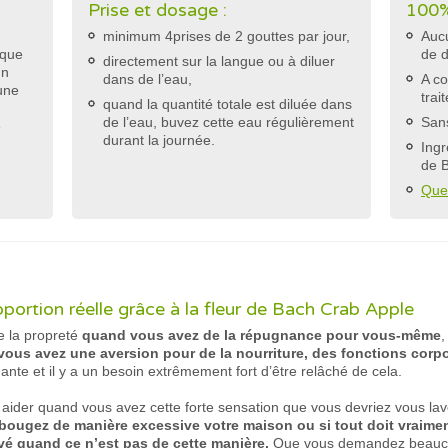
Prise et dosage :
100%
minimum 4prises de 2 gouttes par jour,
Aucu
 que
de 
directement sur la langue ou à diluer
un
dans de l’eau,
A co
une
trai
quand la quantité totale est diluée dans
de l’eau, buvez cette eau régulièrement
Sans
e
durant la journée.
Ingr
de 
Que
oportion réelle grâce à la fleur de Bach Crab Apple
 la propreté
quand vous avez de la répugnance pour vous-même
,
vous avez une aversion pour de la nourriture, des fonctions corpo
ante et il y a un besoin extrêmement fort d’être relâché de cela.
aider quand vous avez cette forte sensation que vous devriez vous lave
ougez de manière excessive votre maison ou si tout doit vraime
vé quand ce n’est pas de cette manière.
Que vous demandez beaucou