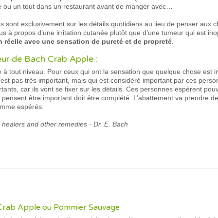
te ou un tout dans un restaurant avant de manger avec…
sont exclusivement sur les détails quotidiens au lieu de penser aux c
s à propos d’une irritation cutanée plutôt que d’une tumeur qui est ino
n réelle avec une sensation de pureté et de propreté
.
leur de Bach Crab Apple :
ge à tout niveau. Pour ceux qui ont la sensation que quelque chose est
’est pas très important, mais qui est considéré important par ces pers
tants, car ils vont se fixer sur les détails. Ces personnes espèrent pouv
pensent être important doit être complété. L’abattement va prendre de l
comme espérés.
e healers and other remedies - Dr. E. Bach
 Crab Apple ou Pommier Sauvage