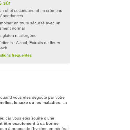
 sûr
n effet secondaire et ne crée pas
dépendances
mbiner en toute sécurité avec un
tement normal
 gluten ni allergène
édients : Alcool, Extraits de fleurs
Bach
stions fréquentes
 quand vous êtes dégoûté par votre
relles, le sexe ou les maladies
. La
r, car vous êtes souillé d’une
nt être exactement à sa bonne
p à propos de l’hygiène en général,