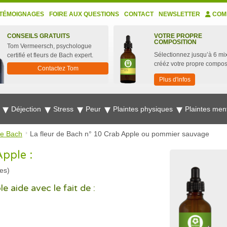
TÉMOIGNAGES
FOIRE AUX QUESTIONS
CONTACT
NEWSLETTER
COM
CONSEILS GRATUITS
VOTRE PROPRE
COMPOSITION
Tom Vermeersch, psychologue
Sélectionnez jusqu’à 6 mix
certifié et fleurs de Bach expert.
crééz votre propre compos
Contactez Tom
Plus d'infos
e
Déjection
Stress
Peur
Plaintes physiques
Plaintes men
de Bach
La fleur de Bach n° 10 Crab Apple ou pommier sauvage
pple :
es)
 aide avec le fait de :