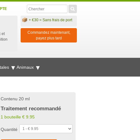
PTE
+ €30 = Sans frais de port
Commandez maintenant,
 et
payez plus tard
ition
tales
Animaux
Contenu 20 ml
Traitement recommandé
1 bouteille
€
9.95
Quantité