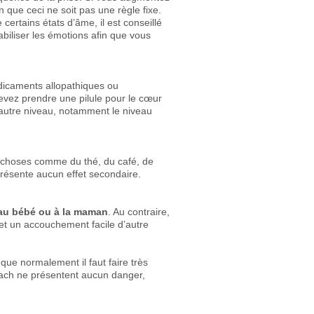
en que ceci ne soit pas une règle fixe.
certains états d’âme, il est conseillé
tabiliser les émotions afin que vous
dicaments allopathiques ou
vez prendre une pilule pour le cœur
n autre niveau, notamment le niveau
s choses comme du thé, du café, de
présente aucun effet secondaire.
 au bébé ou à la maman
. Au contraire,
et un accouchement facile d’autre
que normalement il faut faire très
 Bach ne présentent aucun danger,