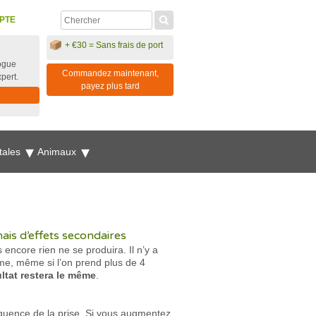
PTE
+ €30 = Sans frais de port
ogue
Commandez maintenant,
xpert.
payez plus tard
tales
Animaux
mais d’effets secondaires
 encore rien ne se produira. Il n’y a
ême, même si l’on prend plus de 4
ultat restera le même
.
réquence de la prise. Si vous augmentez