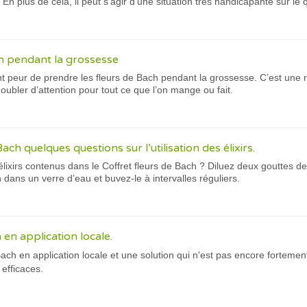
e. En plus de cela, il peut s’agir d’une situation très handicapante sur le q
h pendant la grossesse
 peur de prendre les fleurs de Bach pendant la grossesse. C’est une 
oubler d’attention pour tout ce que l’on mange ou fait.
ach quelques questions sur l’utilisation des élixirs.
élixirs contenus dans le Coffret fleurs de Bach ? Diluez deux gouttes de
 dans un verre d’eau et buvez-le à intervalles réguliers.
 en application locale.
e Bach en application locale et une solution qui n'est pas encore forteme
t efficaces.