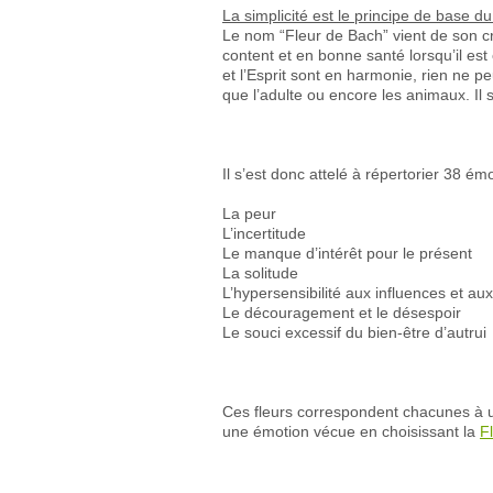
La simplicité est le principe de base d
Le nom “Fleur de Bach” vient de son cr
content et en bonne santé lorsqu’il es
et l’Esprit sont en harmonie, rien ne pe
que l’adulte ou encore les animaux. Il
Il s’est donc attelé à répertorier 38 ém
La peur
L’incertitude
Le manque d’intérêt pour le présent
La solitude
L’hypersensibilité aux influences et au
Le découragement et le désespoir
Le souci excessif du bien-être d’autrui
Ces fleurs correspondent chacunes à u
une émotion vécue en choisissant la
F