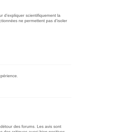
r d’expliquer scientifiquement la
ctionnées ne permettent pas d’isoler
xpérience.
u détour des forums. Les avis sont
s des critiques aussi bien positives