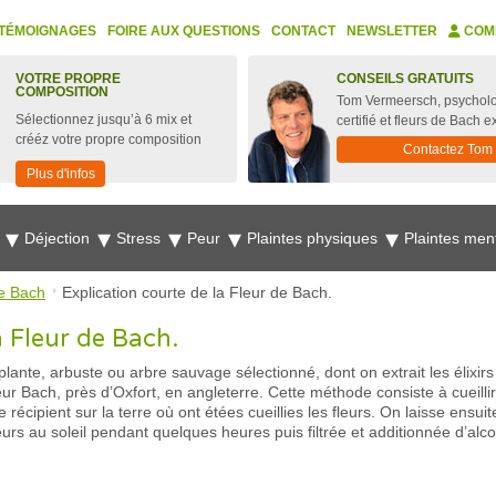
TÉMOIGNAGES
FOIRE AUX QUESTIONS
CONTACT
NEWSLETTER
COM
VOTRE PROPRE
CONSEILS GRATUITS
COMPOSITION
Tom Vermeersch, psychol
Sélectionnez jusqu’à 6 mix et
certifié et fleurs de Bach e
crééz votre propre composition
Contactez Tom
Plus d'infos
e
Déjection
Stress
Peur
Plaintes physiques
Plaintes men
e Bach
Explication courte de la Fleur de Bach.
a Fleur de Bach.
, plante, arbuste ou arbre sauvage sélectionné, dont on extrait les élixi
ur Bach, près d’Oxfort, en angleterre. Cette méthode consiste à cueillir 
écipient sur la terre où ont étées cueillies les fleurs. On laisse ensuite 
eurs au soleil pendant quelques heures puis filtrée et additionnée d’al