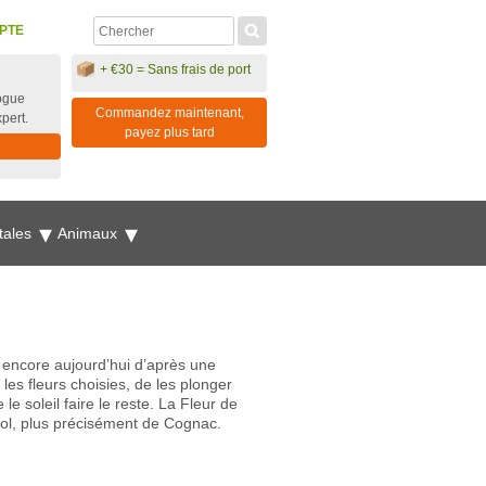
PTE
+ €30 = Sans frais de port
ogue
Commandez maintenant,
xpert.
payez plus tard
tales
Animaux
rs encore aujourd’hui d’après une
les fleurs choisies, de les plonger
le soleil faire le reste. La Fleur de
cool, plus précisément de Cognac.