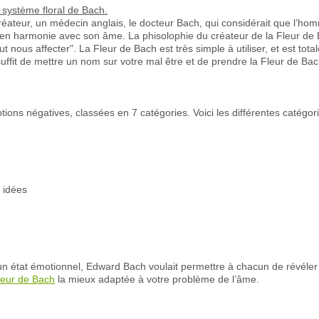
u système floral de Bach.
éateur, un médecin anglais, le docteur Bach, qui considérait que l’ho
t en harmonie avec son âme. La phisolophie du créateur de la Fleur de 
ut nous affecter". La Fleur de Bach est très simple à utiliser, et est tot
 suffit de mettre un nom sur votre mal être et de prendre la Fleur de B
otions négatives, classées en 7 catégories. Voici les différentes catégor
x idées
n état émotionnel, Edward Bach voulait permettre à chacun de révéler 
leur de Bach
la mieux adaptée à votre problème de l’âme.