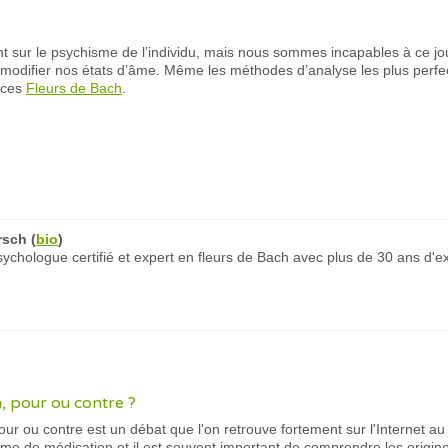
t sur le psychisme de l’individu, mais nous sommes incapables à ce jou
 modifier nos états d’âme. Même les méthodes d’analyse les plus perfe
nces
Fleurs de Bach
.
rsch
(
bio
)
chologue certifié et expert en fleurs de Bach avec plus de 30 ans d'e
, pour ou contre ?
our ou contre est un débat que l'on retrouve fortement sur l'Internet a
rme de médication et il est souvent important de comprendre les origine