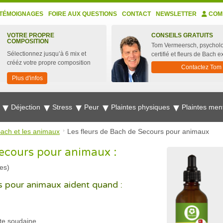
TÉMOIGNAGES
FOIRE AUX QUESTIONS
CONTACT
NEWSLETTER
COM
VOTRE PROPRE
CONSEILS GRATUITS
COMPOSITION
Tom Vermeersch, psychol
Sélectionnez jusqu’à 6 mix et
certifié et fleurs de Bach e
crééz votre propre composition
Contactez Tom
Plus d'infos
e
Déjection
Stress
Peur
Plaintes physiques
Plaintes men
Bach et les animaux
Les fleurs de Bach de Secours pour animaux
secours pour animaux :
es)
s pour animaux aident quand :
nte soudaine