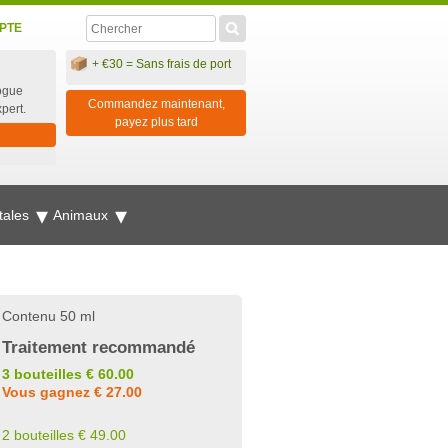
PTE
+ €30 = Sans frais de port
ogue
Commandez maintenant,
xpert.
payez plus tard
tales
Animaux
Contenu 50 ml
Traitement recommandé
3 bouteilles € 60.00
Vous gagnez € 27.00
2 bouteilles € 49.00