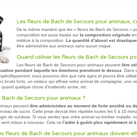
Les fleurs de Bach de Secours pour animaux, 
De la même manière que les « fleurs de Bach de Secours » po
composition est aussi basée sur
la composition originale
en
mélèze à la composition.
La quantité d’alcool est drastiq
être administrée aux animaux sans aucun risque.
Quand utiliser les fleurs de Bach de Secours p
Les fleurs de Bach de Secours pour animaux peuvent
être ut
ituation pendant laquelle les émotions prendront le dessus
. Dans c
 spécifiquement, nous pouvons dire que cela agira et pourra être utilisé
bruits forts, un visiteur qui effraie votre animal de compagnie, une vis
s quand quelque chose d’inattendu arrive, etc.
de Bach de Secours pour animaux ?
animaux peuvent
être administrées au moment de forte anxiété ou d
ceau de sucre. Cette prise devrait être répétée toutes les 5 à 10 minut
danger de surdose. Si vous sentez que votre animal va tomber malade, 
se sent mieux à nouveau. Cela va
l’aider à guérir plus rapidement et à
 fleurs de Bach de Secours pour animaux doivent-elles