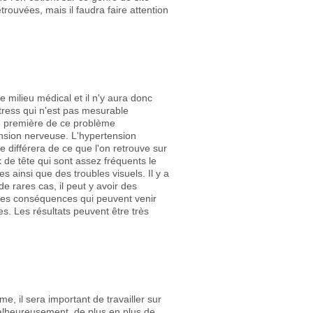
trouvées, mais il faudra faire attention
e milieu médical et il n'y aura donc
stress qui n'est pas mesurable
ne première de ce problème
tension nerveuse. L'hypertension
 différera de ce que l'on retrouve sur
 de tête qui sont assez fréquents le
 ainsi que des troubles visuels. Il y a
e rares cas, il peut y avoir des
des conséquences qui peuvent venir
res. Les résultats peuvent être très
me, il sera important de travailler sur
Malheureusement, de plus en plus de