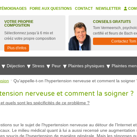
TÉMOIGNAGES
FOIRE AUX QUESTIONS
CONTACT
NEWSLETTER
COM
VOTRE PROPRE
CONSEILS GRATUITS
COMPOSITION
Tom Vermeersch, psychol
Sélectionnez jusqu’à 6 mix et
certifié et fleurs de Bach e
crééz votre propre composition
Contactez Tom
Plus d'infos
e
Déjection
Stress
Peur
Plaintes physiques
Plaintes men
nsion
Qu'appelle-t-on l'hypertension nerveuse et comment la soigner 
rtension nerveuse et comment la soigner ?
et quels sont les spécificités de ce problème ?
estions sur le sujet de l'hypertension nerveuse au détour de l'Internet et
dicaux. Le milieu médical quant à lui a aussi recensé une augmentation 
es soucis de l'hypertension de manière générale. Mais les réponses que