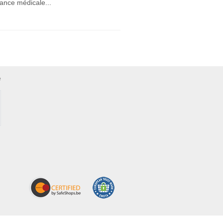
dance médicale...
e