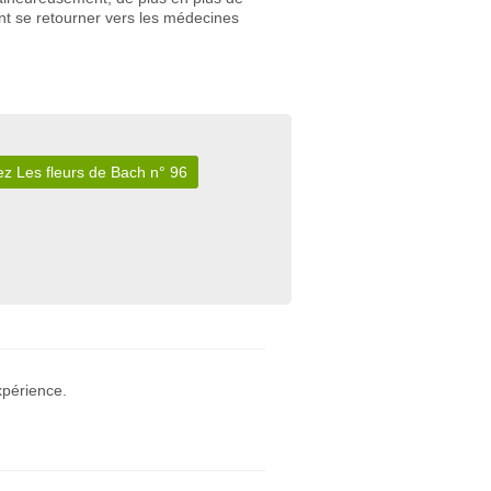
ent se retourner vers les médecines
z Les fleurs de Bach n° 96
xpérience.