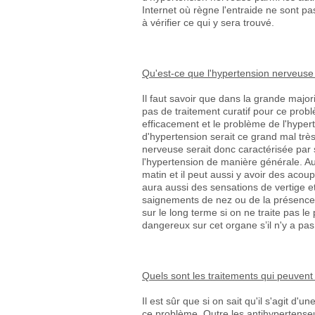
Internet où règne l'entraide ne sont pa
à vérifier ce qui y sera trouvé.
Qu'est-ce que l'hypertension nerveus
Il faut savoir que dans la grande major
pas de traitement curatif pour ce problè
efficacement et le problème de l'hype
d'hypertension serait ce grand mal très
nerveuse serait donc caractérisée par 
l'hypertension de manière générale. Au
matin et il peut aussi y avoir des acou
aura aussi des sensations de vertige e
saignements de nez ou de la présence 
sur le long terme si on ne traite pas le 
dangereux sur cet organe s’il n'y a pa
Quels sont les traitements qui peuvent
Il est sûr que si on sait qu'il s'agit d
ce problème. Outre les antihypertenseu