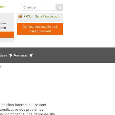
PTE
+ €30 = Sans frais de port
ogue
Commandez maintenant,
xpert.
payez plus tard
tales
Animaux
?
 les sites Internet qui se sont
significative des problèmes
 l'on obtient sur ce genre de site