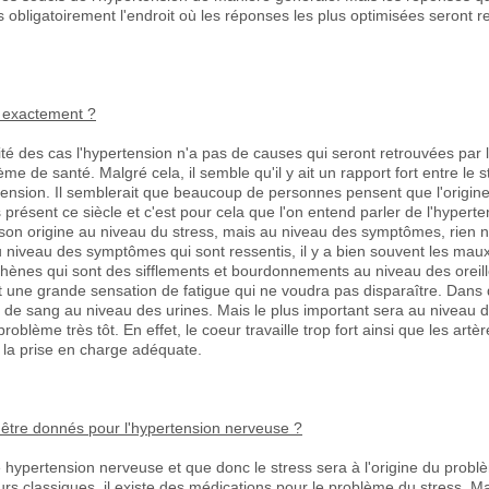
s obligatoirement l'endroit où les réponses les plus optimisées seront re
e exactement ?
ité des cas l'hypertension n'a pas de causes qui seront retrouvées par l
me de santé. Malgré cela, il semble qu'il y ait un rapport fort entre le 
rtension. Il semblerait que beaucoup de personnes pensent que l'origi
 présent ce siècle et c'est pour cela que l'on entend parler de l'hyper
son origine au niveau du stress, mais au niveau des symptômes, rien ne
 niveau des symptômes qui sont ressentis, il y a bien souvent les maux
phènes qui sont des sifflements et bourdonnements au niveau des oreilles
t une grande sensation de fatigue qui ne voudra pas disparaître. Dans d
de sang au niveau des urines. Mais le plus important sera au niveau 
problème très tôt. En effet, le coeur travaille trop fort ainsi que les artè
s la prise en charge adéquate.
 être donnés pour l'hypertension nerveuse ?
'une hypertension nerveuse et que donc le stress sera à l'origine du problè
rs classiques, il existe des médications pour le problème du stress. 