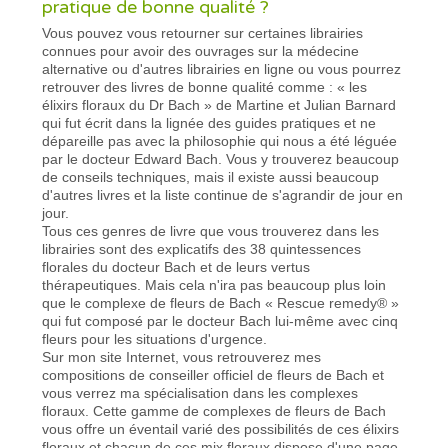
pratique de bonne qualité ?
Vous pouvez vous retourner sur certaines librairies
connues pour avoir des ouvrages sur la médecine
alternative ou d'autres librairies en ligne ou vous pourrez
retrouver des livres de bonne qualité comme : « les
élixirs floraux du Dr Bach » de Martine et Julian Barnard
qui fut écrit dans la lignée des guides pratiques et ne
dépareille pas avec la philosophie qui nous a été léguée
par le docteur Edward Bach. Vous y trouverez beaucoup
de conseils techniques, mais il existe aussi beaucoup
d'autres livres et la liste continue de s'agrandir de jour en
jour.
Tous ces genres de livre que vous trouverez dans les
librairies sont des explicatifs des 38 quintessences
florales du docteur Bach et de leurs vertus
thérapeutiques. Mais cela n'ira pas beaucoup plus loin
que le complexe de fleurs de Bach « Rescue remedy® »
qui fut composé par le docteur Bach lui-même avec cinq
fleurs pour les situations d'urgence.
Sur mon site Internet, vous retrouverez mes
compositions de conseiller officiel de fleurs de Bach et
vous verrez ma spécialisation dans les complexes
floraux. Cette gamme de complexes de fleurs de Bach
vous offre un éventail varié des possibilités de ces élixirs
floraux et chacun de ces mix floraux dispose d'une page